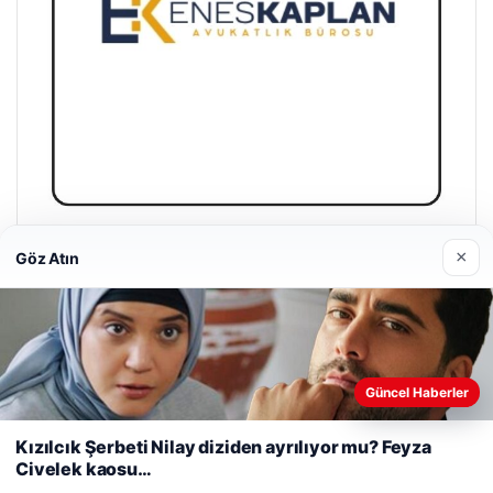
×
Göz Atın
Enes Kaplan Avukatlık Bürosu
28/04/2026
Web sitemizi nasıl kullandığınızı daha iyi anlayabilmek,
Güncel Haberler
deneyiminizi kişiselleştirmek ve geliştirmek amacıyla çerezler
kullanıyoruz.
Çerez Politikamız
Kızılcık Şerbeti Nilay diziden ayrılıyor mu? Feyza
Civelek kaosu…
Reddet
Kabul Et