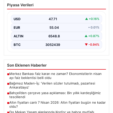
05.08.2026
Bahçeli’den çerçeve yasa açıklaması:
Piyasa Verileri
Bin yıllık kardeşliğimiz tescillendi
USD
47.71
▲ +0.16%
EUR
55.04
• 0.01%
ALTIN
6548.8
▲ +0.87%
BTC
3052439
▼ -0.94%
Son Eklenen Haberler
Merkez Bankası faiz kararı ne zaman? Ekonomistlerin nisan
■
ayı faiz beklentisi belli oldu
Bağımsız Maden-İş: ‘Verilen sözler tutulmadı, pazartesi
■
Ankara’dayız’
Bahçeli’den çerçeve yasa açıklaması: Bin yıllık kardeşliğimiz
■
tescillendi