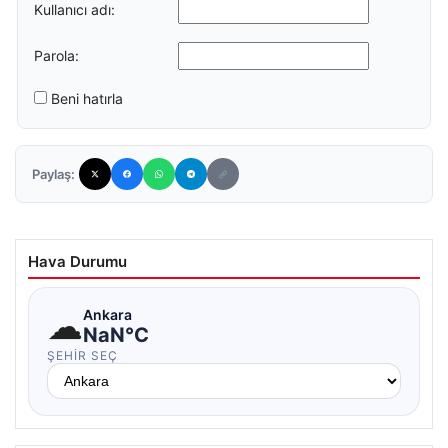
Kullanıcı adı:
Parola:
Beni hatırla
Paylaş:
Hava Durumu
☁
Ankara
NaN°C
ŞEHIR SEÇ