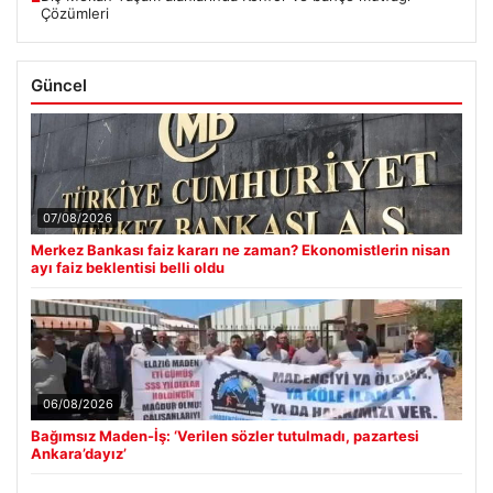
Altın fiyatları canlı 7 Nisan 2026: Altın fiyatları bugün ne kadar
■
oldu?
Dış Mekan Yaşam alanlarında Konfor ve bahçe mutfağı
■
Çözümleri
Güncel
07/08/2026
Merkez Bankası faiz kararı ne zaman? Ekonomistlerin nisan
ayı faiz beklentisi belli oldu
06/08/2026