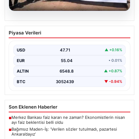
06.08.2026
Bağımsız Maden-İş: ‘Verilen sözler
Piyasa Verileri
tutulmadı, pazartesi Ankara’dayız’
USD
47.71
▲ +0.16%
EUR
55.04
• 0.01%
ALTIN
6548.8
▲ +0.87%
BTC
3052439
▼ -0.94%
Son Eklenen Haberler
Merkez Bankası faiz kararı ne zaman? Ekonomistlerin nisan
■
ayı faiz beklentisi belli oldu
Bağımsız Maden-İş: ‘Verilen sözler tutulmadı, pazartesi
■
Ankara’dayız’