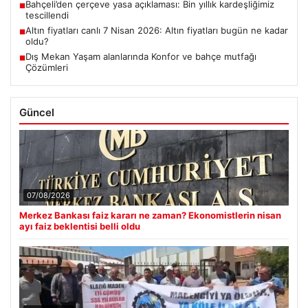
Bahçeli’den çerçeve yasa açıklaması: Bin yıllık kardeşliğimiz
■
tescillendi
Altın fiyatları canlı 7 Nisan 2026: Altın fiyatları bugün ne kadar
■
oldu?
Dış Mekan Yaşam alanlarında Konfor ve bahçe mutfağı
■
Çözümleri
Güncel
07/08/2026
Merkez Bankası faiz kararı ne zaman? Ekonomistlerin nisan
ayı faiz beklentisi belli oldu