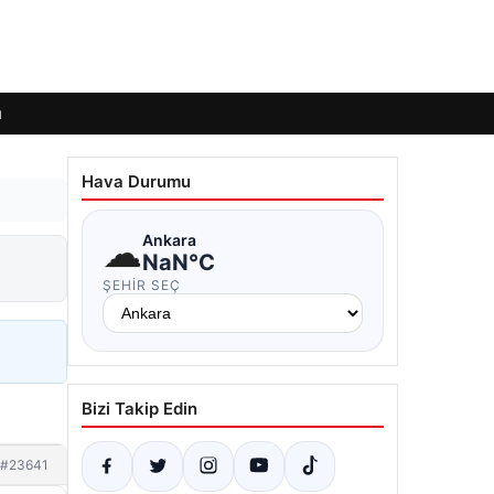
ı
Hava Durumu
☁
Ankara
NaN°C
ŞEHIR SEÇ
Bizi Takip Edin
#23641