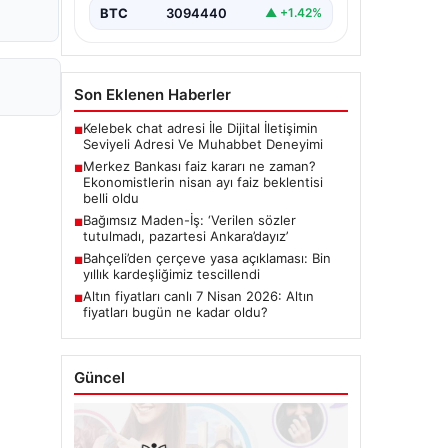
BTC
3094440
▲ +1.42%
Son Eklenen Haberler
Kelebek chat adresi İle Dijital İletişimin
■
Seviyeli Adresi Ve Muhabbet Deneyimi
Merkez Bankası faiz kararı ne zaman?
■
Ekonomistlerin nisan ayı faiz beklentisi
belli oldu
Bağımsız Maden-İş: ‘Verilen sözler
■
tutulmadı, pazartesi Ankara’dayız’
Bahçeli’den çerçeve yasa açıklaması: Bin
■
yıllık kardeşliğimiz tescillendi
Altın fiyatları canlı 7 Nisan 2026: Altın
■
fiyatları bugün ne kadar oldu?
Güncel