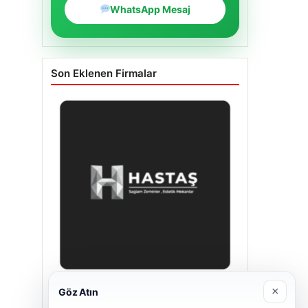
WhatsApp Mesaj
Son Eklenen Firmalar
×
Göz Atın
Enes Kaplan Avukatlık Bürosu