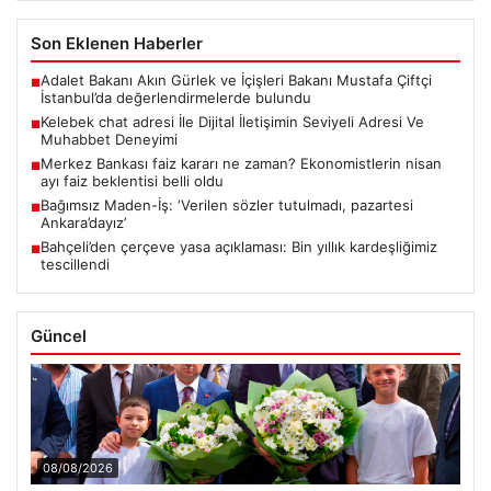
Son Eklenen Haberler
Adalet Bakanı Akın Gürlek ve İçişleri Bakanı Mustafa Çiftçi
■
İstanbul’da değerlendirmelerde bulundu
Kelebek chat adresi İle Dijital İletişimin Seviyeli Adresi Ve
■
Muhabbet Deneyimi
Merkez Bankası faiz kararı ne zaman? Ekonomistlerin nisan
■
ayı faiz beklentisi belli oldu
Bağımsız Maden-İş: ‘Verilen sözler tutulmadı, pazartesi
■
Ankara’dayız’
Bahçeli’den çerçeve yasa açıklaması: Bin yıllık kardeşliğimiz
■
tescillendi
Güncel
08/08/2026