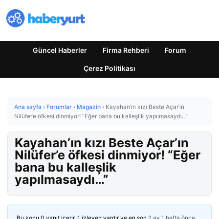
Güncel Haberler
Firma Rehberi
Forum
Çerez Politikası
Ana sayfa
›
Forumlar
›
Magazin
›
Kayahan’ın kızı Beste Açar’ın
Nilüfer’e öfkesi dinmiyor! “Eğer bana bu kalleşlik yapılmasaydı…”
Kayahan’ın kızı Beste Açar’ın
Nilüfer’e öfkesi dinmiyor! “Eğer
bana bu kalleşlik
yapılmasaydı…”
Bu konu 0 yanıt içerir, 1 izleyen vardır ve en son
2 ay 1 hafta önce