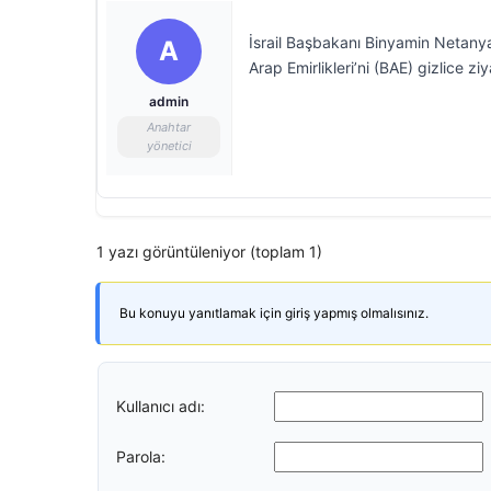
İsrail Başbakanı Binyamin Netanyahu
A
Arap Emirlikleri’ni (BAE) gizlice ziy
admin
Anahtar
yönetici
1 yazı görüntüleniyor (toplam 1)
Bu konuyu yanıtlamak için giriş yapmış olmalısınız.
Kullanıcı adı:
Parola: