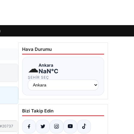
ı
Hava Durumu
☁
Ankara
NaN°C
ŞEHIR SEÇ
Bizi Takip Edin
#20737