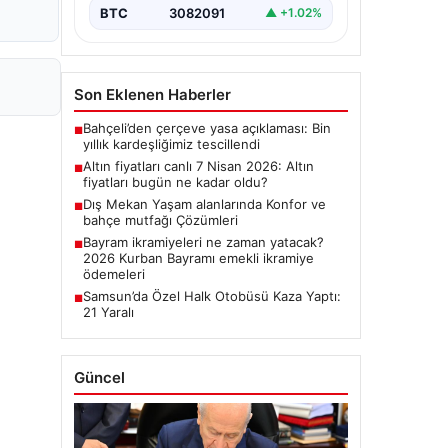
BTC
3082091
▲ +1.02%
Son Eklenen Haberler
Bahçeli’den çerçeve yasa açıklaması: Bin
■
yıllık kardeşliğimiz tescillendi
Altın fiyatları canlı 7 Nisan 2026: Altın
■
fiyatları bugün ne kadar oldu?
Dış Mekan Yaşam alanlarında Konfor ve
■
bahçe mutfağı Çözümleri
Bayram ikramiyeleri ne zaman yatacak?
■
2026 Kurban Bayramı emekli ikramiye
ödemeleri
Samsun’da Özel Halk Otobüsü Kaza Yaptı:
■
21 Yaralı
Güncel