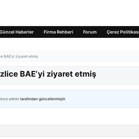
Güncel Haberler
Firma Rehberi
Forum
Çerez Politikas
ce BAE’yi ziyaret etmiş
izlice BAE’yi ziyaret etmiş
 önce
admin
tarafından güncellenmiştir.