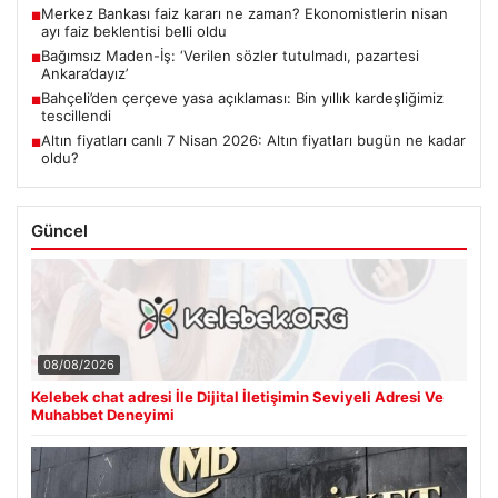
Merkez Bankası faiz kararı ne zaman? Ekonomistlerin nisan
■
ayı faiz beklentisi belli oldu
Bağımsız Maden-İş: ‘Verilen sözler tutulmadı, pazartesi
■
Ankara’dayız’
Bahçeli’den çerçeve yasa açıklaması: Bin yıllık kardeşliğimiz
■
tescillendi
Altın fiyatları canlı 7 Nisan 2026: Altın fiyatları bugün ne kadar
■
oldu?
Güncel
08/08/2026
Kelebek chat adresi İle Dijital İletişimin Seviyeli Adresi Ve
Muhabbet Deneyimi