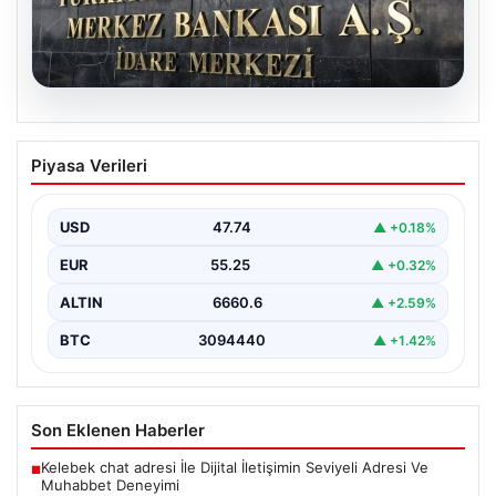
07.08.2026
Merkez Bankası faiz kararı ne zaman?
Piyasa Verileri
Ekonomistlerin nisan ayı faiz beklentisi
belli oldu
USD
47.74
▲ +0.18%
EUR
55.25
▲ +0.32%
ALTIN
6660.6
▲ +2.59%
BTC
3094440
▲ +1.42%
Son Eklenen Haberler
Kelebek chat adresi İle Dijital İletişimin Seviyeli Adresi Ve
■
Muhabbet Deneyimi