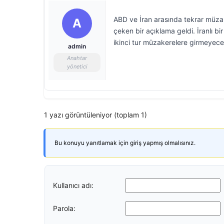
ABD ve İran arasında tekrar müzak
A
çeken bir açıklama geldi. İranlı bi
ikinci tur müzakerelere girmeyeceğ
admin
Anahtar
yönetici
1 yazı görüntüleniyor (toplam 1)
Bu konuyu yanıtlamak için giriş yapmış olmalısınız.
Kullanıcı adı:
Parola: