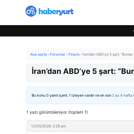
Ana sayfa
›
Forumlar
›
Finans
›
İran’dan ABD’ye 5 şart: “Bunl
İran’dan ABD’ye 5 şart: “B
Bu konu 0 yanıt içerir, 1 izleyen vardır ve en son
2 ay 4 hafta
1 yazı görüntüleniyor (toplam 1)
13/05/2026: 2:28 am