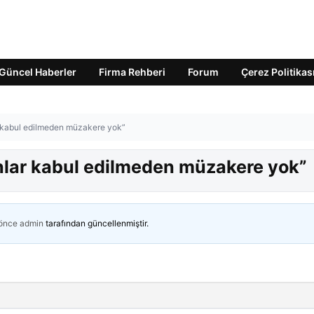
Güncel Haberler
Firma Rehberi
Forum
Çerez Politikas
ar kabul edilmeden müzakere yok”
unlar kabul edilmeden müzakere yok”
 önce
admin
tarafından güncellenmiştir.