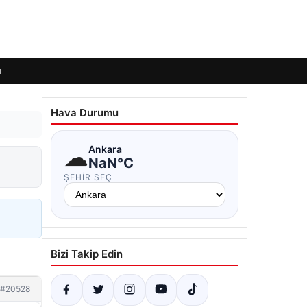
ı
Hava Durumu
☁
Ankara
NaN°C
ŞEHIR SEÇ
Bizi Takip Edin
#20528