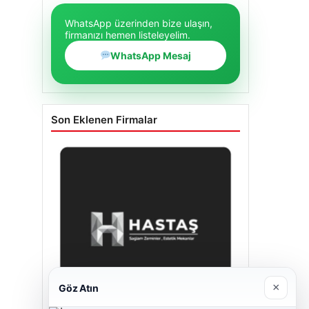
WhatsApp üzerinden bize ulaşın,
firmanızı hemen listeleyelim.
WhatsApp Mesaj
Son Eklenen Firmalar
×
Göz Atın