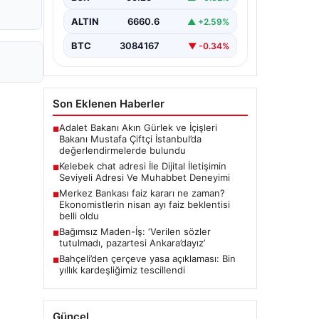
biçimde irtibat oluşturması büyük bir
hassasiyet taşımaktadır. Günümüzde
ALTIN
6660.6
▲ +2.59%
çeşitli…
BTC
3084167
▼ -0.34%
Son Eklenen Haberler
Adalet Bakanı Akın Gürlek ve İçişleri
■
Bakanı Mustafa Çiftçi İstanbul’da
değerlendirmelerde bulundu
Kelebek chat adresi İle Dijital İletişimin
■
Seviyeli Adresi Ve Muhabbet Deneyimi
Merkez Bankası faiz kararı ne zaman?
■
Ekonomistlerin nisan ayı faiz beklentisi
belli oldu
Bağımsız Maden-İş: ‘Verilen sözler
■
tutulmadı, pazartesi Ankara’dayız’
Bahçeli’den çerçeve yasa açıklaması: Bin
■
yıllık kardeşliğimiz tescillendi
Güncel