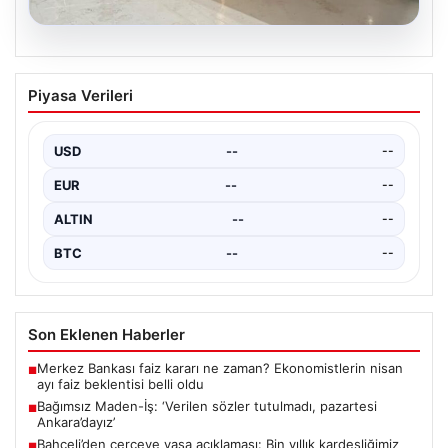
04.08.2026
Bayram ikramiyeleri ne zaman yatacak?
Piyasa Verileri
2026 Kurban Bayramı emekli ikramiye
ödemeleri
USD
--
--
EUR
--
--
ALTIN
--
--
BTC
--
--
Son Eklenen Haberler
Merkez Bankası faiz kararı ne zaman? Ekonomistlerin nisan
■
ayı faiz beklentisi belli oldu
Bağımsız Maden-İş: ‘Verilen sözler tutulmadı, pazartesi
■
Ankara’dayız’
Bahçeli’den çerçeve yasa açıklaması: Bin yıllık kardeşliğimiz
■
tescillendi