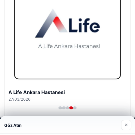
A Life Pursaklar Hastanesi
27/03/2026
×
Göz Atın
Web sitemizi nasıl kullandığınızı daha iyi anlayabilmek,
deneyiminizi kişiselleştirmek ve geliştirmek amacıyla çerezler