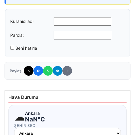
Kullanıcı adı:
Parola:
Beni hatırla
Paylaş:
Hava Durumu
☁
Ankara
NaN°C
ŞEHIR SEÇ