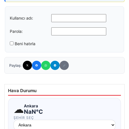
Kullanıcı adı:
Parola:
Beni hatırla
Paylaş:
Hava Durumu
☁
Ankara
NaN°C
ŞEHIR SEÇ