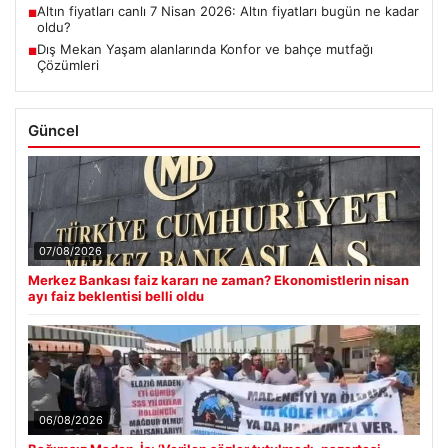
Altın fiyatları canlı 7 Nisan 2026: Altın fiyatları bugün ne kadar
■
oldu?
Dış Mekan Yaşam alanlarında Konfor ve bahçe mutfağı
■
Çözümleri
Güncel
07/08/2026
Merkez Bankası faiz kararı ne zaman? Ekonomistlerin nisan
ayı faiz beklentisi belli oldu
06/08/2026