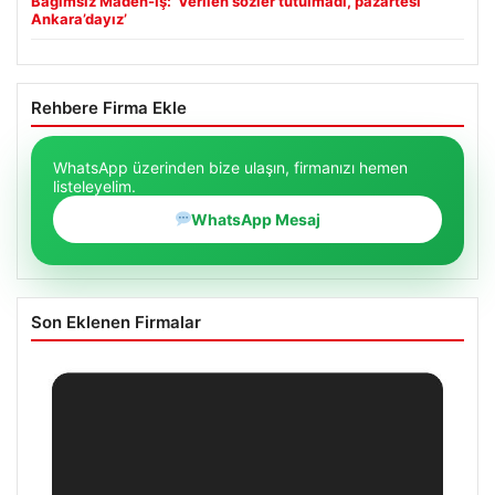
Bağımsız Maden-İş: ‘Verilen sözler tutulmadı, pazartesi
Ankara’dayız’
Rehbere Firma Ekle
WhatsApp üzerinden bize ulaşın, firmanızı hemen
listeleyelim.
WhatsApp Mesaj
Son Eklenen Firmalar