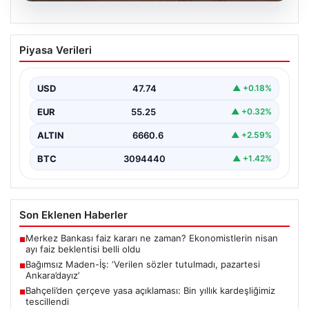
06.08.2026
Bağımsız Maden-İş: ‘Verilen sözler
Piyasa Verileri
tutulmadı, pazartesi Ankara’dayız’
USD
47.74
▲ +0.18%
EUR
55.25
▲ +0.32%
ALTIN
6660.6
▲ +2.59%
BTC
3094440
▲ +1.42%
Son Eklenen Haberler
Merkez Bankası faiz kararı ne zaman? Ekonomistlerin nisan
■
ayı faiz beklentisi belli oldu
Bağımsız Maden-İş: ‘Verilen sözler tutulmadı, pazartesi
■
Ankara’dayız’
Bahçeli’den çerçeve yasa açıklaması: Bin yıllık kardeşliğimiz
■
tescillendi