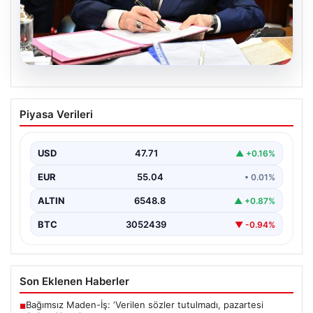
05.08.2026
Bahçeli’den çerçeve yasa açıklaması:
Piyasa Verileri
Bin yıllık kardeşliğimiz tescillendi
USD
47.71
▲ +0.16%
EUR
55.04
• 0.01%
ALTIN
6548.8
▲ +0.87%
BTC
3052439
▼ -0.94%
Son Eklenen Haberler
Bağımsız Maden-İş: ‘Verilen sözler tutulmadı, pazartesi
■