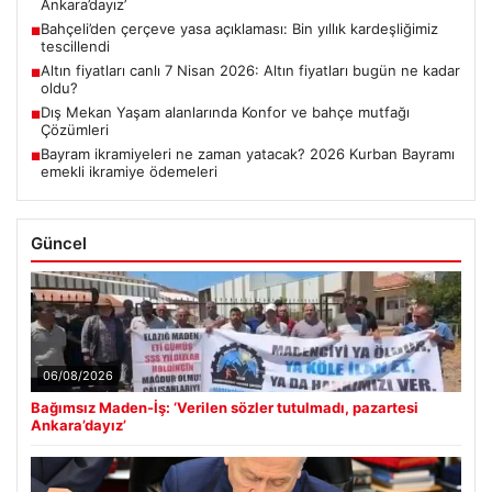
Ankara’dayız’
Bahçeli’den çerçeve yasa açıklaması: Bin yıllık kardeşliğimiz
■
tescillendi
Altın fiyatları canlı 7 Nisan 2026: Altın fiyatları bugün ne kadar
■
oldu?
Dış Mekan Yaşam alanlarında Konfor ve bahçe mutfağı
■
Çözümleri
Bayram ikramiyeleri ne zaman yatacak? 2026 Kurban Bayramı
■
emekli ikramiye ödemeleri
Güncel
06/08/2026
Bağımsız Maden-İş: ‘Verilen sözler tutulmadı, pazartesi
Ankara’dayız’