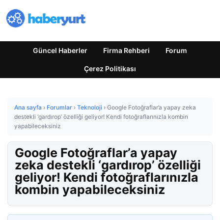
Güncel Haberler
Firma Rehberi
Forum
Çerez Politikası
Ana sayfa
›
Forumlar
›
Teknoloji
›
Google Fotoğraflar’a yapay zeka
destekli ‘gardırop’ özelliği geliyor! Kendi fotoğraflarınızla kombin
yapabileceksiniz
Google Fotoğraflar’a yapay
zeka destekli ‘gardırop’ özelliği
geliyor! Kendi fotoğraflarınızla
kombin yapabileceksiniz