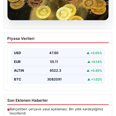
05.08.2026
Altın fiyatları canlı 7 Nisan 2026: Altın
Piyasa Verileri
fiyatları bugün ne kadar oldu?
{ "title": "7 Nisan 2026 Güncel Altın Fiyatları ve Piyasa
Analizi", "content": "Bugün altın…
USD
47.60
▲ +0.05%
EUR
55.11
▲ +0.14%
ALTIN
6522.3
▲ +0.40%
BTC
3082091
▲ +1.02%
Son Eklenen Haberler
Bahçeli’den çerçeve yasa açıklaması: Bin yıllık kardeşliğimiz
■
tescillendi