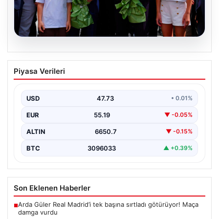
08.08.2026
Adalet Bakanı Akın Gürlek ve İçişleri
Piyasa Verileri
Bakanı Mustafa Çiftçi İstanbul’da
değerlendirmelerde bulundu
USD
47.73
• 0.01%
Adalet Bakanı Akın Gürlek ve İçişleri Bakanı Mustafa
Çiftçi, İstanbul'un Esenyurt ilçesinde gerçekleştirilen
EUR
55.19
▼ -0.05%
incelemelerde…
ALTIN
6650.7
▼ -0.15%
BTC
3096033
▲ +0.39%
Son Eklenen Haberler
Arda Güler Real Madrid’i tek başına sırtladı götürüyor! Maça
■
damga vurdu