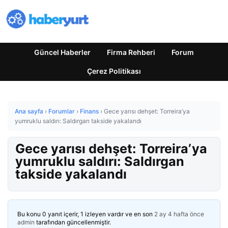
Güncel Haberler
Firma Rehberi
Forum
Çerez Politikası
Ana sayfa
›
Forumlar
›
Finans
›
Gece yarısı dehşet: Torreira’ya
yumruklu saldırı: Saldırgan takside yakalandı
Gece yarısı dehşet: Torreira’ya
yumruklu saldırı: Saldırgan
takside yakalandı
Bu konu 0 yanıt içerir, 1 izleyen vardır ve en son
2 ay 4 hafta önce
admin
tarafından güncellenmiştir.