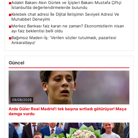
Adalet Bakanı Akın Gürlek ve İçişleri Bakanı Mustafa Çiftçi
■
İstanbul’da değerlendirmelerde bulundu
Kelebek chat adresi İle Dijital İletişimin Seviyeli Adresi Ve
■
Muhabbet Deneyimi
Merkez Bankası faiz kararı ne zaman? Ekonomistlerin nisan
■
ayı faiz beklentisi belli oldu
Bağımsız Maden-İş: ‘Verilen sözler tutulmadı, pazartesi
■
Ankara’dayız’
Güncel
09/08/2026
Arda Güler Real Madrid’i tek başına sırtladı götürüyor! Maça
damga vurdu