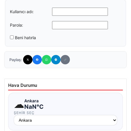
Kullanıcı adı:
Parola:
Beni hatırla
Paylaş:
Hava Durumu
☁
Ankara
NaN°C
ŞEHIR SEÇ