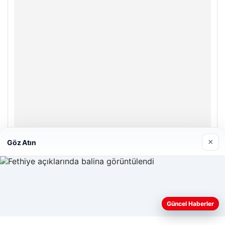
×
Göz Atın
Enes Kaplan Avukatlık Bürosu
28/04/2026
Web sitemizi nasıl kullandığınızı daha iyi anlayabilmek,
deneyiminizi kişiselleştirmek ve geliştirmek amacıyla çerezler
Güncel Haberler
kullanıyoruz.
Çerez Politikamız