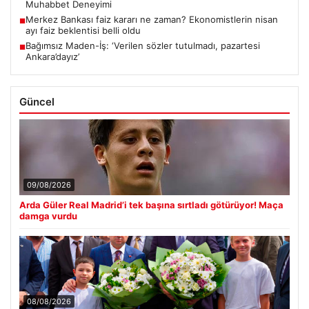
Muhabbet Deneyimi
Merkez Bankası faiz kararı ne zaman? Ekonomistlerin nisan
■
ayı faiz beklentisi belli oldu
Bağımsız Maden-İş: ‘Verilen sözler tutulmadı, pazartesi
■
Ankara’dayız’
Güncel
09/08/2026
Arda Güler Real Madrid’i tek başına sırtladı götürüyor! Maça
damga vurdu
08/08/2026