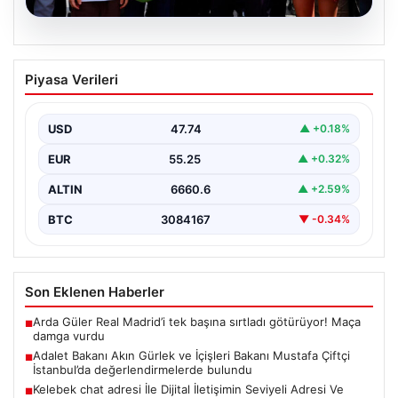
08.08.2026
Adalet Bakanı Akın Gürlek ve İçişleri
Piyasa Verileri
Bakanı Mustafa Çiftçi İstanbul’da
değerlendirmelerde bulundu
USD
47.74
▲ +0.18%
Adalet Bakanı Akın Gürlek ve İçişleri Bakanı Mustafa
Çiftçi, İstanbul'un Esenyurt ilçesinde gerçekleştirilen
EUR
55.25
▲ +0.32%
incelemelerde…
ALTIN
6660.6
▲ +2.59%
BTC
3084167
▼ -0.34%
Son Eklenen Haberler
Arda Güler Real Madrid’i tek başına sırtladı götürüyor! Maça
■
damga vurdu
Adalet Bakanı Akın Gürlek ve İçişleri Bakanı Mustafa Çiftçi
■
İstanbul’da değerlendirmelerde bulundu
Kelebek chat adresi İle Dijital İletişimin Seviyeli Adresi Ve
■