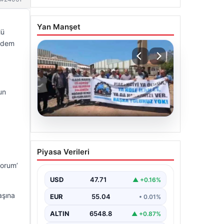
Yan Manşet
lü
ündem
un
06.08.2026
Bağımsız Maden-İş:
Piyasa Verileri
‘Verilen sözler tutulmadı,
yorum’
pazartesi Ankara’dayız’
USD
47.71
▲ +0.16%
aşına
EUR
55.04
• 0.01%
ALTIN
6548.8
▲ +0.87%