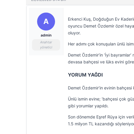
Erkenci Kuş, Doğduğun Ev Kaderind
A
oyuncu Demet Özdemir özel hayat
oluyor.
admin
Anahtar
Her adımı çok konuşulan ünlü isim 
yönetici
Demet Özdemir’in ‘İyi bayramlar’ 
devasa bahçesi ve lüks evini göre
YORUM YAĞDI
Demet Özdemir’in evinin bahçesi
Ünlü ismin evine; ‘bahçesi çok güz
gibi yorumlar yapıldı.
Son dönemde Eşref Rüya için veri
1.5 milyon TL kazandığı söyleniyor