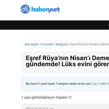
Ana sayfa
›
Forumlar
›
Magazin
›
Eşref Rüya’nın Nisan’ı Deme
Eşref Rüya’nın Nisan’ı Dem
gündemde! Lüks evini gören
Bu konu 0 yanıt içerir, 1 izleyen vardır ve en son
2 ay 1 hafta
1 yazı görüntüleniyor (toplam 1)
29/05/2026: 6:14 am