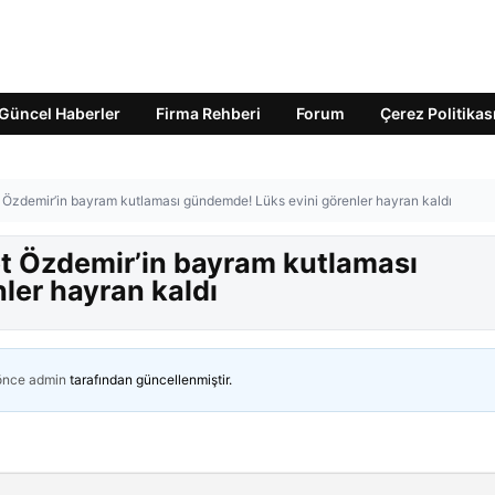
Güncel Haberler
Firma Rehberi
Forum
Çerez Politikas
t Özdemir’in bayram kutlaması gündemde! Lüks evini görenler hayran kaldı
et Özdemir’in bayram kutlaması
ler hayran kaldı
 önce
admin
tarafından güncellenmiştir.