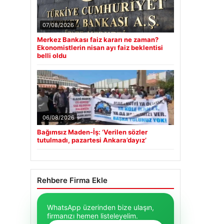
07/08/2026
Merkez Bankası faiz kararı ne zaman?
Ekonomistlerin nisan ayı faiz beklentisi
belli oldu
06/08/2026
Bağımsız Maden-İş: ‘Verilen sözler
tutulmadı, pazartesi Ankara’dayız’
Rehbere Firma Ekle
WhatsApp üzerinden bize ulaşın,
firmanızı hemen listeleyelim.