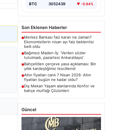
BTC
3052439
▼ -0.94%
Son Eklenen Haberler
Merkez Bankası faiz kararı ne zaman?
■
Ekonomistlerin nisan ayı faiz beklentisi
belli oldu
Bağımsız Maden-İş: ‘Verilen sözler
■
tutulmadı, pazartesi Ankara’dayız’
Bahçeli’den çerçeve yasa açıklaması: Bin
■
yıllık kardeşliğimiz tescillendi
Altın fiyatları canlı 7 Nisan 2026: Altın
■
fiyatları bugün ne kadar oldu?
Dış Mekan Yaşam alanlarında Konfor ve
■
bahçe mutfağı Çözümleri
Güncel