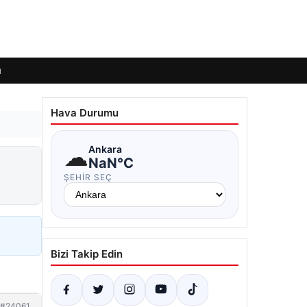
ı
Hava Durumu
☁
Ankara
NaN°C
ŞEHIR SEÇ
Bizi Takip Edin
#24061