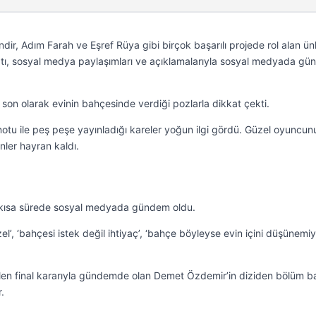
ir, Adım Farah ve Eşref Rüya gibi birçok başarılı projede rol alan ün
ı, sosyal medya paylaşımları ve açıklamalarıyla sosyal medyada g
son olarak evinin bahçesinde verdiği pozlarla dikkat çekti.
notu ile peş peşe yayınladığı kareler yoğun ilgi gördü. Güzel oyuncun
nler hayran kaldı.
 kısa sürede sosyal medyada gündem oldu.
el’, ‘bahçesi istek değil ihtiyaç’, ‘bahçe böyleyse evin içini düşünemi
len final kararıyla gündemde olan Demet Özdemir’in diziden bölüm b
.