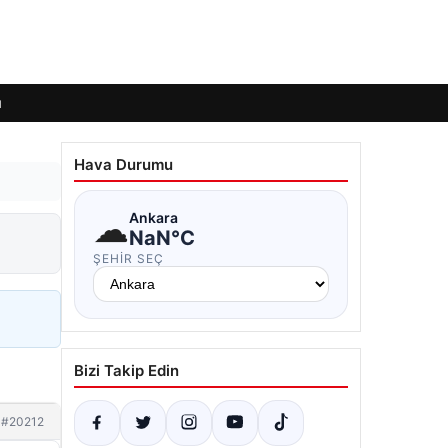
ı
Hava Durumu
☁
Ankara
NaN°C
ŞEHIR SEÇ
Bizi Takip Edin
#20212