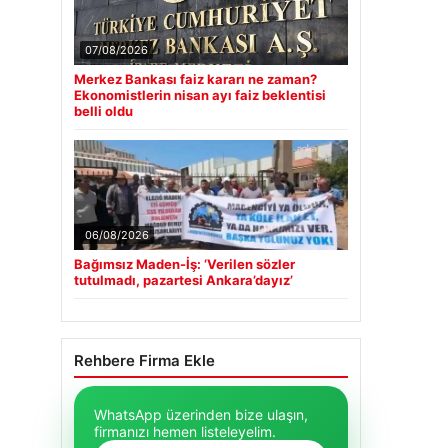
07/08/2026
Merkez Bankası faiz kararı ne zaman?
Ekonomistlerin nisan ayı faiz beklentisi
belli oldu
06/08/2026
Bağımsız Maden-İş: ‘Verilen sözler
tutulmadı, pazartesi Ankara’dayız’
Rehbere Firma Ekle
WhatsApp üzerinden bize ulaşın,
firmanızı hemen listeleyelim.