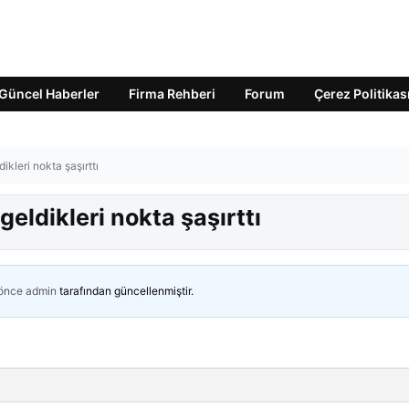
Güncel Haberler
Firma Rehberi
Forum
Çerez Politikas
ikleri nokta şaşırttı
geldikleri nokta şaşırttı
 önce
admin
tarafından güncellenmiştir.