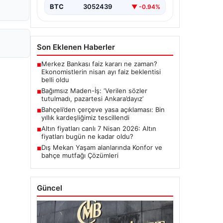
BTC
3052439
▼ -0.94%
Son Eklenen Haberler
Merkez Bankası faiz kararı ne zaman?
■
Ekonomistlerin nisan ayı faiz beklentisi
belli oldu
Bağımsız Maden-İş: ‘Verilen sözler
■
tutulmadı, pazartesi Ankara’dayız’
Bahçeli’den çerçeve yasa açıklaması: Bin
■
yıllık kardeşliğimiz tescillendi
Altın fiyatları canlı 7 Nisan 2026: Altın
■
fiyatları bugün ne kadar oldu?
Dış Mekan Yaşam alanlarında Konfor ve
■
bahçe mutfağı Çözümleri
Güncel