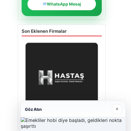
WhatsApp Mesaj
Son Eklenen Firmalar
×
Göz Atın
Enes Kaplan Avukatlık Bürosu