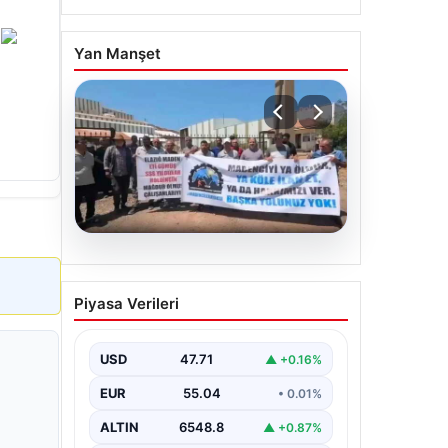
.
Yan Manşet
06.08.2026
Bağımsız Maden-İş:
Piyasa Verileri
‘Verilen sözler tutulmadı,
pazartesi Ankara’dayız’
USD
47.71
▲ +0.16%
EUR
55.04
• 0.01%
ALTIN
6548.8
▲ +0.87%