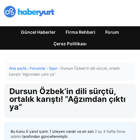
Güncel Haberler
Firma Rehberi
Forum
Çerez Politikası
Ana sayfa
›
Forumlar
›
Spor
›
Dursun Özbek’in dili sürçtü, ortalık
karıştı! “Ağzımdan çıktı ya”
Dursun Özbek’in dili sürçtü,
ortalık karıştı! “Ağzımdan çıktı
ya”
Bu konu 0 yanıt içerir, 1 izleyen vardır ve en son
2 ay 3 hafta önce
admin
tarafından güncellenmiştir.