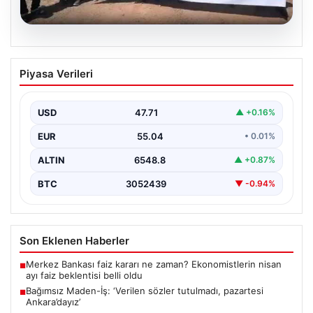
06.08.2026
Bağımsız Maden-İş: ‘Verilen sözler
Piyasa Verileri
tutulmadı, pazartesi Ankara’dayız’
USD
47.71
▲ +0.16%
EUR
55.04
• 0.01%
ALTIN
6548.8
▲ +0.87%
BTC
3052439
▼ -0.94%
Son Eklenen Haberler
Merkez Bankası faiz kararı ne zaman? Ekonomistlerin nisan
■
ayı faiz beklentisi belli oldu
Bağımsız Maden-İş: ‘Verilen sözler tutulmadı, pazartesi
■
Ankara’dayız’