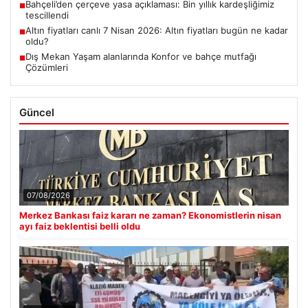
Bahçeli’den çerçeve yasa açıklaması: Bin yıllık kardeşliğimiz
■
tescillendi
Altın fiyatları canlı 7 Nisan 2026: Altın fiyatları bugün ne kadar
■
oldu?
Dış Mekan Yaşam alanlarında Konfor ve bahçe mutfağı
■
Çözümleri
Güncel
07/08/2026
Merkez Bankası faiz kararı ne zaman? Ekonomistlerin nisan
ayı faiz beklentisi belli oldu