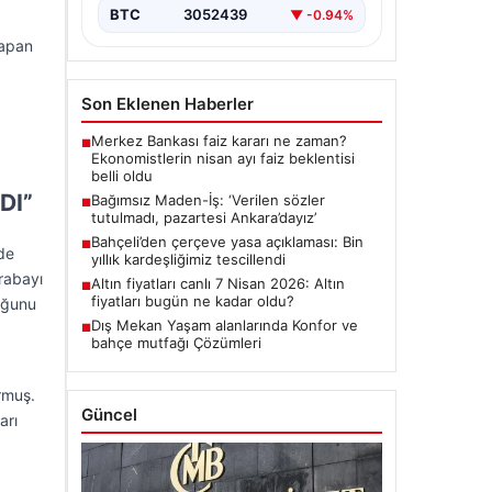
BTC
3052439
▼ -0.94%
yapan
Son Eklenen Haberler
Merkez Bankası faiz kararı ne zaman?
■
Ekonomistlerin nisan ayı faiz beklentisi
belli oldu
DI”
Bağımsız Maden-İş: ‘Verilen sözler
■
tutulmadı, pazartesi Ankara’dayız’
Bahçeli’den çerçeve yasa açıklaması: Bin
■
de
yıllık kardeşliğimiz tescillendi
rabayı
Altın fiyatları canlı 7 Nisan 2026: Altın
■
fiyatları bugün ne kadar oldu?
duğunu
Dış Mekan Yaşam alanlarında Konfor ve
■
bahçe mutfağı Çözümleri
rmuş.
Güncel
arı