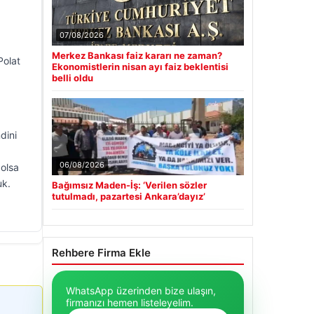
07/08/2026
Merkez Bankası faiz kararı ne zaman?
Polat
Ekonomistlerin nisan ayı faiz beklentisi
belli oldu
dini
06/08/2026
 olsa
uk.
Bağımsız Maden-İş: ‘Verilen sözler
tutulmadı, pazartesi Ankara’dayız’
Rehbere Firma Ekle
WhatsApp üzerinden bize ulaşın,
firmanızı hemen listeleyelim.