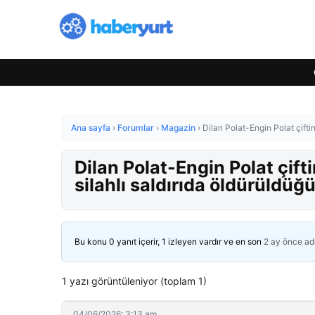
Ana sayfa
›
Forumlar
›
Magazin
›
Dilan Polat-Engin Polat çifti
Dilan Polat-Engin Polat çift
silahlı saldırıda öldürüldüğ
Bu konu 0 yanıt içerir, 1 izleyen vardır ve en son
2 ay önce
ad
1 yazı görüntüleniyor (toplam 1)
04/06/2026: 3:13 am