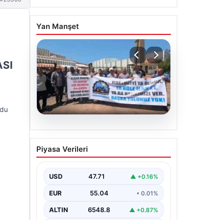
Yan Manşet
ASI
ldu
06.08.2026
Bağımsız Maden-İş:
Piyasa Verileri
‘Verilen sözler tutulmadı,
pazartesi Ankara’dayız’
USD
47.71
▲ +0.16%
EUR
55.04
• 0.01%
ALTIN
6548.8
▲ +0.87%