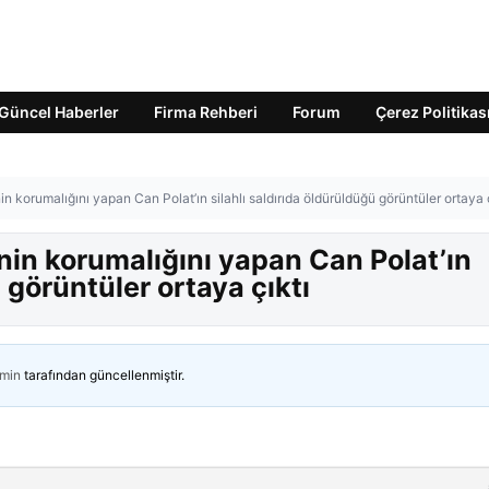
Güncel Haberler
Firma Rehberi
Forum
Çerez Politikas
nin korumalığını yapan Can Polat’ın silahlı saldırıda öldürüldüğü görüntüler ortaya 
inin korumalığını yapan Can Polat’ın
ü görüntüler ortaya çıktı
min
tarafından güncellenmiştir.