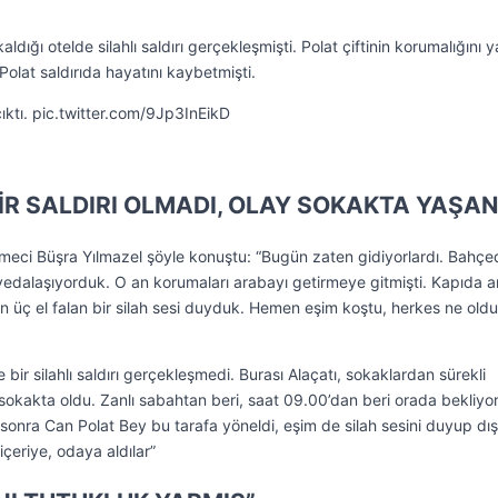
kaldığı otelde silahlı saldırı gerçekleşmişti. Polat çiftinin korumalığını 
Polat saldırıda hayatını kaybetmişti.
çıktı. pic.twitter.com/9Jp3InEikD
BİR SALDIRI OLMADI, OLAY SOKAKTA YAŞAN
etmeci Büşra Yılmazel şöyle konuştu: “Bugün zaten gidiyorlardı. Bahçe
vedalaşıyorduk. O an korumaları arabayı getirmeye gitmişti. Kapıda a
en üç el falan bir silah sesi duyduk. Hemen eşim koştu, herkes ne ol
e bir silahlı saldırı gerçekleşmedi. Burası Alaçatı, sokaklardan sürekli
 sokakta oldu. Zanlı sabahtan beri, saat 09.00’dan beri orada bekliyo
sonra Can Polat Bey bu tarafa yöneldi, eşim de silah sesini duyup dış
çeriye, odaya aldılar”