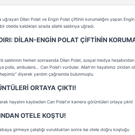
ıya uğrayan Dilan Polat ve Engin Polat çiftinin korumalığını yapan Engin
ir otelde kaldıkları sırada silahlı saldırıya uğradı.
DIRI: DİLAN-ENGİN POLAT ÇİFTİNİN KORUM
hlı saldırının hemen sonrasında Dilan Polat, sosyal medya hesabından
ya polis, ambulans… Can Polat’ı vurdular. Allah’ım hayatımız zindan o
 hepimiz” diyerek yardım çağrısında bulunmuştu.
ÜNTÜLERİ ORTAYA ÇIKTI!
yarak hayatını kaybeden Can Polat’ın kamera görüntüleri ortaya çıktı!
NDAN OTELE KOŞTU!
abaya girmeye çalıştığı vurulduktan sonra ise otele doğru koştuğu