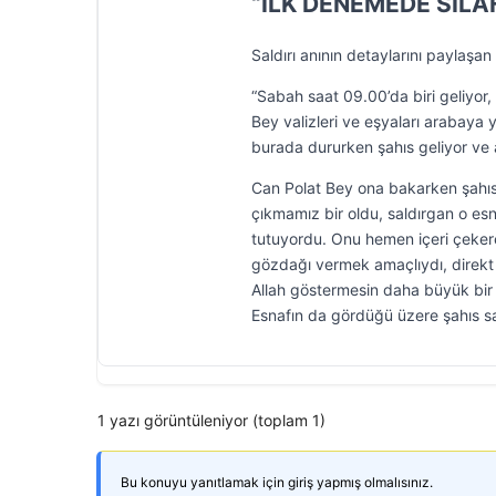
“İLK DENEMEDE SİLA
Saldırı anının detaylarını paylaşan 
“Sabah saat 09.00’da biri geliyor
Bey valizleri ve eşyaları arabaya
burada dururken şahıs geliyor ve a
Can Polat Bey ona bakarken şahıs t
çıkmamız bir oldu, saldırgan o esn
tutuyordu. Onu hemen içeri çeke
gözdağı vermek amaçlıydı, direkt Ca
Allah göstermesin daha büyük bir ş
Esnafın da gördüğü üzere şahıs s
1 yazı görüntüleniyor (toplam 1)
Bu konuyu yanıtlamak için giriş yapmış olmalısınız.