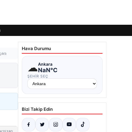
ı
Hava Durumu
çıktı
☁
Ankara
NaN°C
ŞEHIR SEÇ
Bizi Takip Edin
#25380