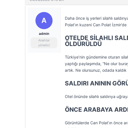
Daha önce iş yerleri silahlı saldır
A
Polat’ın kuzeni Can Polat İzmir’de b
admin
OTELDE SİLAHLI SAL
Anahtar
ÖLDÜRÜLDÜ
yönetici
Türkiye’nin gündemine oturan sila
yaptığı paylaşımda, “Ne olur bura
artık. Ne olursunuz, odada kaldık
SALDIRI ANININ GÖR
Otel önünde silahlı saldırıya uğra
ÖNCE ARABAYA ARDI
Görüntülerde Can Polat’ın önce ar