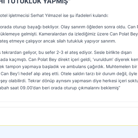
HI TUTUKLUK YAPMIŞ”
otel işletmecisi Serhat Yılmazel ise şu ifadeleri kulandı:
, orada oturup bayağı bekliyor. Olay sanırım öğleden sonra oldu. Can 
 yüklemeye gelmişti. Kameralardan da izlediğimiz üzere Can Polat Bey
teş etmeye çalışıyor ancak silah tutukluk yapıyor sanırım.
ekrardan geliyor, bu sefer 2-3 el ateş ediyor. Sesle birlikte dışarı
ada kaçmıştı. Can Polat Bey direkt içeri geldi, ‘vuruldum’ diyerek ken
rek tampon yapmaya başladık ve ambulans çağırdık. Muhtemelen bir
n Bey’i hedef alıp ateş etti. Otele saldırı tarzı bir durum değil, öyle
ey olabilirdi. Tekrar dönüp aynısını yapmasın diye herkesi içeri sokt
abah saat 09.00’dan beri orada oturup çıkmalarını beklemiş”