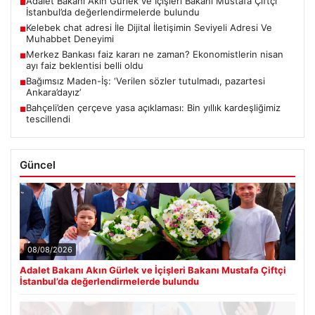
Adalet Bakanı Akın Gürlek ve İçişleri Bakanı Mustafa Çiftçi
■
İstanbul’da değerlendirmelerde bulundu
Kelebek chat adresi İle Dijital İletişimin Seviyeli Adresi Ve
■
Muhabbet Deneyimi
Merkez Bankası faiz kararı ne zaman? Ekonomistlerin nisan
■
ayı faiz beklentisi belli oldu
Bağımsız Maden-İş: ‘Verilen sözler tutulmadı, pazartesi
■
Ankara’dayız’
Bahçeli’den çerçeve yasa açıklaması: Bin yıllık kardeşliğimiz
■
tescillendi
Güncel
08/08/2026
Adalet Bakanı Akın Gürlek ve İçişleri Bakanı Mustafa Çiftçi
İstanbul’da değerlendirmelerde bulundu