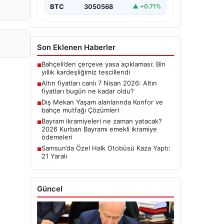
BTC
3050568
▲ +0.71%
Son Eklenen Haberler
Bahçeli’den çerçeve yasa açıklaması: Bin
■
yıllık kardeşliğimiz tescillendi
Altın fiyatları canlı 7 Nisan 2026: Altın
■
fiyatları bugün ne kadar oldu?
Dış Mekan Yaşam alanlarında Konfor ve
■
bahçe mutfağı Çözümleri
Bayram ikramiyeleri ne zaman yatacak?
■
2026 Kurban Bayramı emekli ikramiye
ödemeleri
Samsun’da Özel Halk Otobüsü Kaza Yaptı:
■
21 Yaralı
Güncel