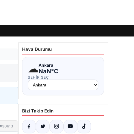
ı
Hava Durumu
☁
Ankara
NaN°C
ŞEHIR SEÇ
Bizi Takip Edin
#30613