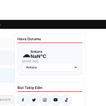
ı
Hava Durumu
☁
Ankara
NaN°C
ŞEHIR SEÇ
Bizi Takip Edin
#31479