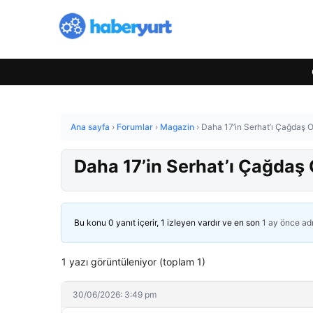
Ana sayfa
›
Forumlar
›
Magazin
›
Daha 17’in Serhat’ı Çağdaş On
Daha 17’in Serhat’ı Çağdaş O
Bu konu 0 yanıt içerir, 1 izleyen vardır ve en son
1 ay önce
ad
1 yazı görüntüleniyor (toplam 1)
30/06/2026: 3:49 pm