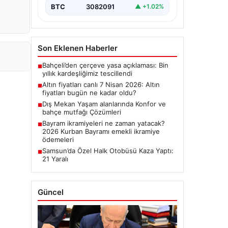
BTC
3082091
▲ +1.02%
Son Eklenen Haberler
Bahçeli’den çerçeve yasa açıklaması: Bin
■
yıllık kardeşliğimiz tescillendi
Altın fiyatları canlı 7 Nisan 2026: Altın
■
fiyatları bugün ne kadar oldu?
Dış Mekan Yaşam alanlarında Konfor ve
■
bahçe mutfağı Çözümleri
Bayram ikramiyeleri ne zaman yatacak?
■
2026 Kurban Bayramı emekli ikramiye
ödemeleri
Samsun’da Özel Halk Otobüsü Kaza Yaptı:
■
21 Yaralı
Güncel