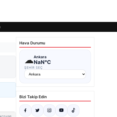
ı
Hava Durumu
☁
Ankara
NaN°C
ŞEHIR SEÇ
Bizi Takip Edin
#23495