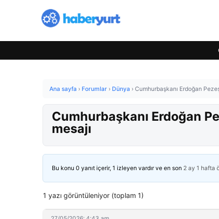
Ana sayfa
›
Forumlar
›
Dünya
›
Cumhurbaşkanı Erdoğan Pezeşki
Cumhurbaşkanı Erdoğan Peze
mesajı
Bu konu 0 yanıt içerir, 1 izleyen vardır ve en son
2 ay 1 hafta
1 yazı görüntüleniyor (toplam 1)
27/05/2026: 4:43 am