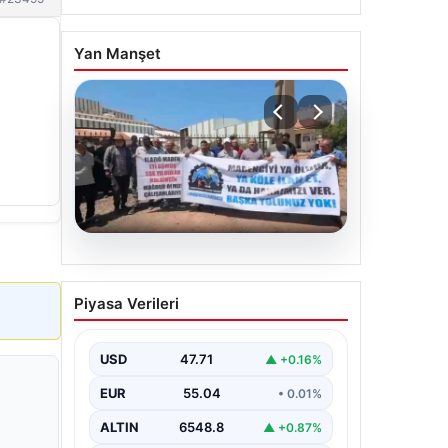
Yan Manşet
06.08.2026
Bağımsız Maden-İş:
Piyasa Verileri
‘Verilen sözler tutulmadı,
pazartesi Ankara’dayız’
USD
47.71
▲ +0.16%
EUR
55.04
• 0.01%
ALTIN
6548.8
▲ +0.87%