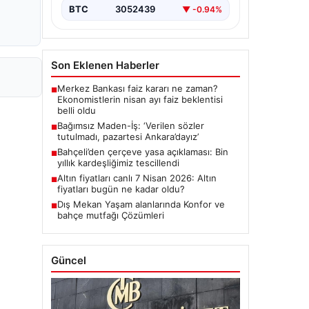
BTC
3052439
▼ -0.94%
Son Eklenen Haberler
Merkez Bankası faiz kararı ne zaman?
■
Ekonomistlerin nisan ayı faiz beklentisi
belli oldu
Bağımsız Maden-İş: ‘Verilen sözler
■
tutulmadı, pazartesi Ankara’dayız’
Bahçeli’den çerçeve yasa açıklaması: Bin
■
yıllık kardeşliğimiz tescillendi
Altın fiyatları canlı 7 Nisan 2026: Altın
■
fiyatları bugün ne kadar oldu?
Dış Mekan Yaşam alanlarında Konfor ve
■
bahçe mutfağı Çözümleri
Güncel