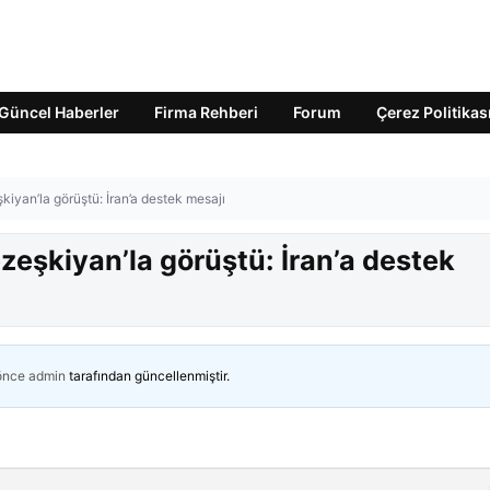
Güncel Haberler
Firma Rehberi
Forum
Çerez Politikas
yan’la görüştü: İran’a destek mesajı
şkiyan’la görüştü: İran’a destek
 önce
admin
tarafından güncellenmiştir.