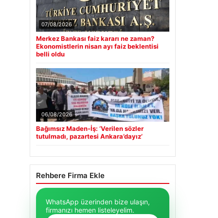
07/08/2026
Merkez Bankası faiz kararı ne zaman?
Ekonomistlerin nisan ayı faiz beklentisi
belli oldu
06/08/2026
Bağımsız Maden-İş: ‘Verilen sözler
tutulmadı, pazartesi Ankara’dayız’
Rehbere Firma Ekle
WhatsApp üzerinden bize ulaşın,
firmanızı hemen listeleyelim.