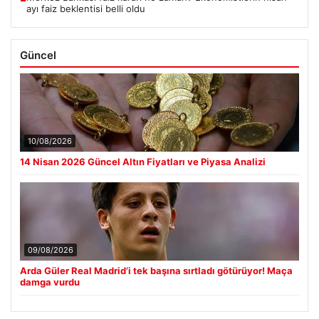
ayı faiz beklentisi belli oldu
Güncel
10/08/2026
14 Nisan 2026 Güncel Altın Fiyatları ve Piyasa Analizi
09/08/2026
Arda Güler Real Madrid’i tek başına sırtladı götürüyor! Maça
damga vurdu