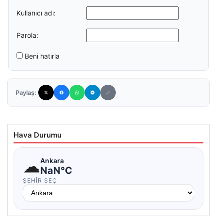
Kullanıcı adı:
Parola:
Beni hatırla
Paylaş:
Hava Durumu
☁
Ankara
NaN°C
ŞEHIR SEÇ