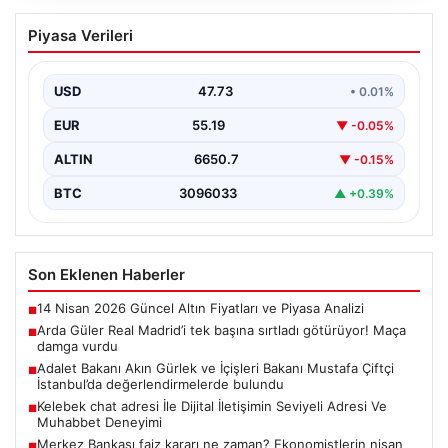
Arda Güler Real Madrid’i tek başına
Piyasa Verileri
sırtladı götürüyor! Maça damga vurdu
USD
47.73
• 0.01%
EUR
55.19
▼ -0.05%
ALTIN
6650.7
▼ -0.15%
BTC
3096033
▲ +0.39%
Son Eklenen Haberler
14 Nisan 2026 Güncel Altın Fiyatları ve Piyasa Analizi
■
Arda Güler Real Madrid’i tek başına sırtladı götürüyor! Maça
■
damga vurdu
Adalet Bakanı Akın Gürlek ve İçişleri Bakanı Mustafa Çiftçi
■
İstanbul’da değerlendirmelerde bulundu
Kelebek chat adresi İle Dijital İletişimin Seviyeli Adresi Ve
■
Muhabbet Deneyimi
Merkez Bankası faiz kararı ne zaman? Ekonomistlerin nisan
■