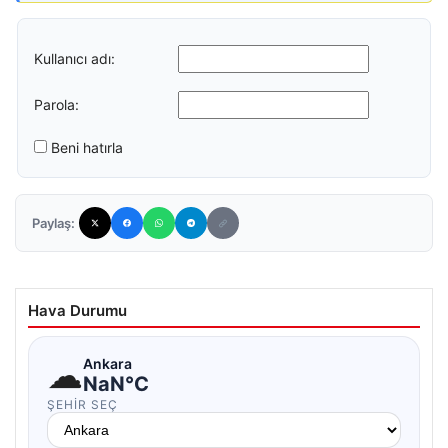
Kullanıcı adı:
Parola:
Beni hatırla
Paylaş:
Hava Durumu
☁
Ankara
NaN°C
ŞEHIR SEÇ