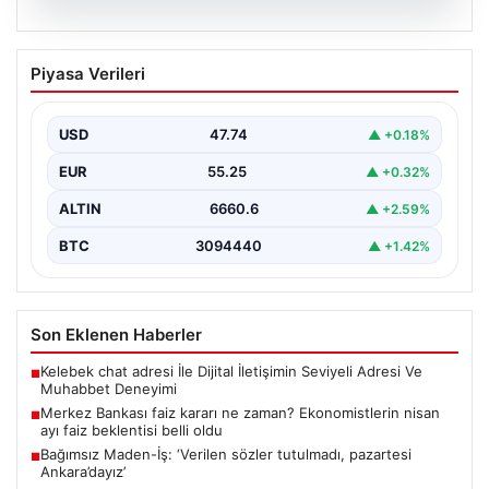
07.08.2026
Merkez Bankası faiz kararı ne zaman?
Piyasa Verileri
Ekonomistlerin nisan ayı faiz beklentisi
belli oldu
USD
47.74
▲ +0.18%
EUR
55.25
▲ +0.32%
ALTIN
6660.6
▲ +2.59%
BTC
3094440
▲ +1.42%
Son Eklenen Haberler
Kelebek chat adresi İle Dijital İletişimin Seviyeli Adresi Ve
■
Muhabbet Deneyimi
Merkez Bankası faiz kararı ne zaman? Ekonomistlerin nisan
■
ayı faiz beklentisi belli oldu
Bağımsız Maden-İş: ‘Verilen sözler tutulmadı, pazartesi
■
Ankara’dayız’