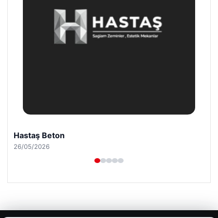
Enes Kaplan Avukatlık Bürosu
28/04/2026