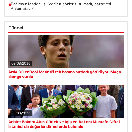
Bağımsız Maden-İş: ‘Verilen sözler tutulmadı, pazartesi
■
Ankara’dayız’
Güncel
09/08/2026
Arda Güler Real Madrid’i tek başına sırtladı götürüyor! Maça
damga vurdu
08/08/2026
Adalet Bakanı Akın Gürlek ve İçişleri Bakanı Mustafa Çiftçi
İstanbul’da değerlendirmelerde bulundu