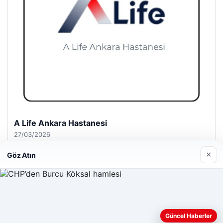
A Life Ankara Hastanesi
27/03/2026
×
Göz Atın
Web sitemizi nasıl kullandığınızı daha iyi anlayabilmek,
© 2026 Haber Yurt – Güncel Haberler
deneyiminizi kişiselleştirmek ve geliştirmek amacıyla çerezler
Güncel Haberler