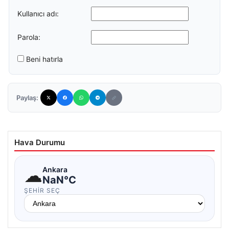
Kullanıcı adı:
Parola:
Beni hatırla
Paylaş:
Hava Durumu
☁
Ankara
NaN°C
ŞEHIR SEÇ