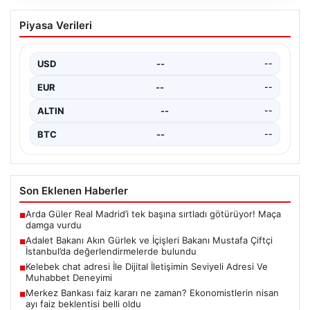
Bağımsız Maden-İş: ‘Verilen sözler
Piyasa Verileri
tutulmadı, pazartesi Ankara’dayız’
USD
--
--
EUR
--
--
ALTIN
--
--
BTC
--
--
Son Eklenen Haberler
Arda Güler Real Madrid’i tek başına sırtladı götürüyor! Maça
■
damga vurdu
Adalet Bakanı Akın Gürlek ve İçişleri Bakanı Mustafa Çiftçi
■
İstanbul’da değerlendirmelerde bulundu
Kelebek chat adresi İle Dijital İletişimin Seviyeli Adresi Ve
■
Muhabbet Deneyimi
Merkez Bankası faiz kararı ne zaman? Ekonomistlerin nisan
■
ayı faiz beklentisi belli oldu