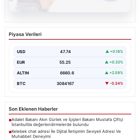
08.08.2026
Kelebek chat adresi İle Dijital İletişimin
Piyasa Verileri
Seviyeli Adresi Ve Muhabbet Deneyimi
Sanal çağında bireylerin seviyeli bir biçimde irtibat
oluşturması büyük bir hassasiyet taşımaktadır.
USD
47.74
▲ +0.18%
Günümüzde çeşitli…
EUR
55.25
▲ +0.32%
ALTIN
6660.6
▲ +2.59%
BTC
3084167
▼ -0.34%
Son Eklenen Haberler
Adalet Bakanı Akın Gürlek ve İçişleri Bakanı Mustafa Çiftçi
■
İstanbul’da değerlendirmelerde bulundu
Kelebek chat adresi İle Dijital İletişimin Seviyeli Adresi Ve
■
Muhabbet Deneyimi