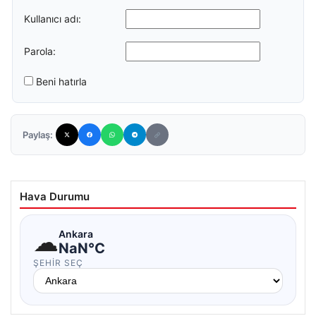
Kullanıcı adı:
Parola:
Beni hatırla
Paylaş:
Hava Durumu
☁
Ankara
NaN°C
ŞEHIR SEÇ