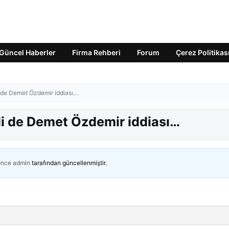
Güncel Haberler
Firma Rehberi
Forum
Çerez Politikas
de Demet Özdemir iddiası…
 de Demet Özdemir iddiası…
önce
admin
tarafından güncellenmiştir.