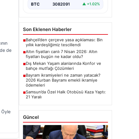
BTC
3082091
▲ +1.02%
Son Eklenen Haberler
Bahçeli’den çerçeve yasa açıklaması: Bin
■
ının
yıllık kardeşliğimiz tescillendi
mde de
Altın fiyatları canlı 7 Nisan 2026: Altın
■
fiyatları bugün ne kadar oldu?
Dış Mekan Yaşam alanlarında Konfor ve
■
bahçe mutfağı Çözümleri
Bayram ikramiyeleri ne zaman yatacak?
■
2026 Kurban Bayramı emekli ikramiye
ödemeleri
Samsun’da Özel Halk Otobüsü Kaza Yaptı:
■
21 Yaralı
 Öyle
Güncel