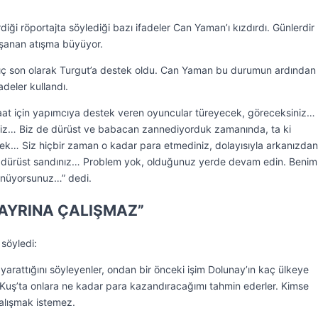
iği röportajta söylediği bazı ifadeler Can Yaman’ı kızdırdı. Günlerdir
şanan atışma büyüyor.
Kılıç son olarak Turgut’a destek oldu. Can Yaman bu durumun ardından 
adeler kullandı.
at için yapımcıya destek veren oyuncular türeyecek, göreceksiniz…
niz… Biz de dürüst ve babacan zannediyorduk zamanında, ta ki
k… Siz hiçbir zaman o kadar para etmediniz, dolayısıyla arkanızda
ni dürüst sandınız… Problem yok, olduğunuz yerde devam edin. Benim
ünüyorsunuz…” dedi.
HAYRINA ÇALIŞMAZ”
söyledi:
 yarattığını söyleyenler, ondan bir önceki işim Dolunay’ın kaç ülkeye
nci Kuş’ta onlara ne kadar para kazandıracağımı tahmin ederler. Kimse
alışmak istemez.