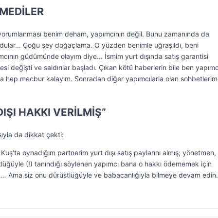
EMEDİLER
de yorumlanması benim deham, yapımcının değil. Bunu zamanında da
ldular… Çoğu şey doğaçlama. O yüzden benimle uğraşıldı, beni
mcının güdümünde olayım diye… İsmim yurt dışında satış garantisi
i değişti ve saldırılar başladı. Çıkan kötü haberlerin bile ben yapımc
ona hep mecbur kalayım. Sonradan diğer yapımcılarla olan sohbetleri
IŞI HAKKI VERİLMİŞ”
la da dikkat çekti:
 Kuş’ta oynadığım partnerim yurt dışı satış paylarını almış; yönetmen,
tlüğüyle (!) tanındığı söylenen yapımcı bana o hakkı ödememek için
m… Ama siz onu dürüstlüğüyle ve babacanlığıyla bilmeye devam edin.