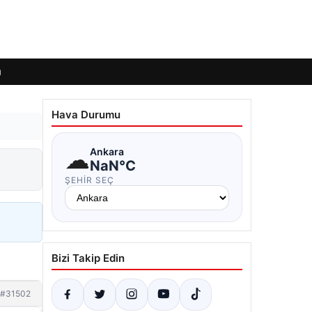
ı
Hava Durumu
☁
Ankara
NaN°C
ŞEHIR SEÇ
Bizi Takip Edin
#31502