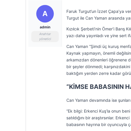
Faruk Turgut’un İzzet Çapa’ya verd
A
Turgut ile Can Yaman arasında ya
admin
Kızılcık Şerbeti’nin Ömer’i Barış 
Anahtar
yazı daha yayınladı ve yine sert if
yönetici
Can Yaman “Şimdi üç kuruş menfa
Kaynak yapmayın, önemli değilsi
arkamızdan dönenleri öğrenene de
bir şeyler dönmedi; karşınızdaki
baktığım yerden zerre kadar gör
“KİMSE BABASININ 
Can Yaman devamında ise şunları 
“Ek bilgi: Erkenci Kuş’la onun beni
satıldığını bir araştırsınlar. Erke
babasının hayrına bir oyuncuyla ç