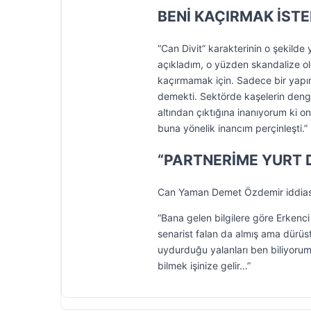
BENİ KAÇIRMAK İST
“Can Divit” karakterinin o şekil
açıkladım, o yüzden skandalize o
kaçırmamak için. Sadece bir yapı
demekti. Sektörde kaşelerin denges
altından çıktığına inanıyorum ki 
buna yönelik inancım perçinleşti.”
“PARTNERİME YURT D
Can Yaman Demet Özdemir iddiasıy
“Bana gelen bilgilere göre Erkenci
senarist falan da almış ama dürüs
uydurduğu yalanları ben biliyoru
bilmek işinize gelir…”