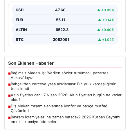
USD
47.60
▲ +0.05%
EUR
55.11
▲ +0.14%
ALTIN
6522.3
▲ +0.40%
BTC
3082091
▲ +1.02%
Son Eklenen Haberler
Bağımsız Maden-İş: ‘Verilen sözler tutulmadı, pazartesi
■
Ankara’dayız’
Bahçeli’den çerçeve yasa açıklaması: Bin yıllık kardeşliğimiz
■
tescillendi
Altın fiyatları canlı 7 Nisan 2026: Altın fiyatları bugün ne kadar
■
oldu?
Dış Mekan Yaşam alanlarında Konfor ve bahçe mutfağı
■
Çözümleri
Bayram ikramiyeleri ne zaman yatacak? 2026 Kurban Bayramı
■
emekli ikramiye ödemeleri