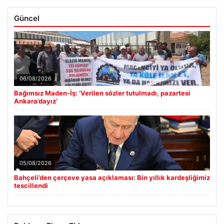
Güncel
06/08/2026
Bağımsız Maden-İş: ‘Verilen sözler tutulmadı, pazartesi
Ankara’dayız’
05/08/2026
Bahçeli’den çerçeve yasa açıklaması: Bin yıllık kardeşliğimiz
tescillendi