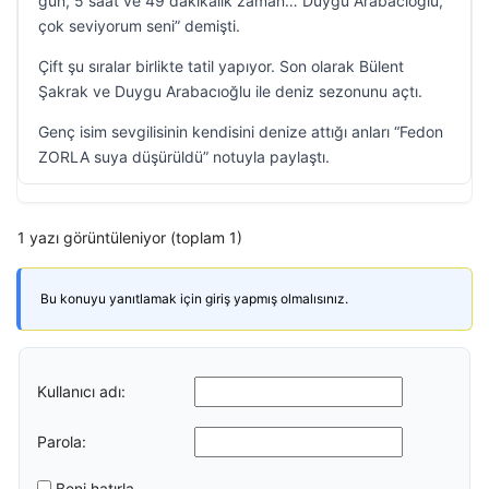
gün, 5 saat ve 49 dakikalık zaman… Duygu Arabacıoğlu,
çok seviyorum seni” demişti.
Çift şu sıralar birlikte tatil yapıyor. Son olarak Bülent
Şakrak ve Duygu Arabacıoğlu ile deniz sezonunu açtı.
Genç isim sevgilisinin kendisini denize attığı anları “Fedon
ZORLA suya düşürüldü” notuyla paylaştı.
1 yazı görüntüleniyor (toplam 1)
Bu konuyu yanıtlamak için giriş yapmış olmalısınız.
Kullanıcı adı:
Parola:
Beni hatırla