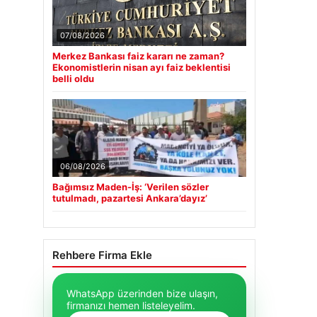
07/08/2026
Merkez Bankası faiz kararı ne zaman?
Ekonomistlerin nisan ayı faiz beklentisi
belli oldu
06/08/2026
Bağımsız Maden-İş: ‘Verilen sözler
tutulmadı, pazartesi Ankara’dayız’
Rehbere Firma Ekle
WhatsApp üzerinden bize ulaşın,
firmanızı hemen listeleyelim.