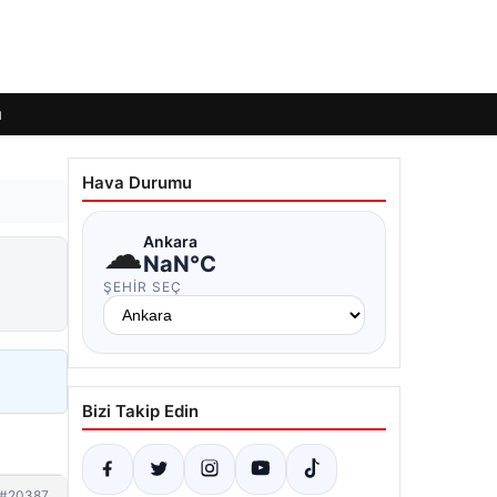
ı
Hava Durumu
☁
Ankara
NaN°C
ŞEHIR SEÇ
Bizi Takip Edin
#20387