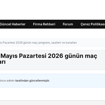
Güncel Haberler
Firma Rehberi
Forum
Çerez Politikas
s Pazartesi 2026 günün maç programı, saatleri ve kanalları
1 Mayıs Pazartesi 2026 günün maç
arı
 önce
admin
tarafından güncellenmiştir.