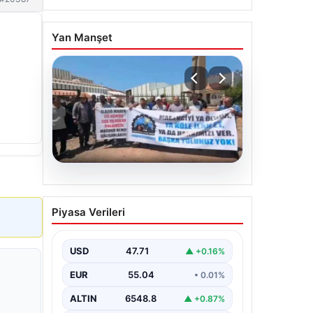
Yan Manşet
06.08.2026
Bağımsız Maden-İş:
Piyasa Verileri
‘Verilen sözler tutulmadı,
pazartesi Ankara’dayız’
USD
47.71
▲ +0.16%
EUR
55.04
• 0.01%
ALTIN
6548.8
▲ +0.87%