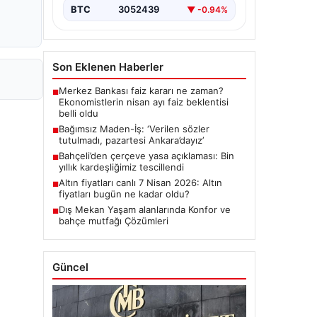
BTC
3052439
▼ -0.94%
Son Eklenen Haberler
Merkez Bankası faiz kararı ne zaman?
■
Ekonomistlerin nisan ayı faiz beklentisi
belli oldu
Bağımsız Maden-İş: ‘Verilen sözler
■
tutulmadı, pazartesi Ankara’dayız’
Bahçeli’den çerçeve yasa açıklaması: Bin
■
yıllık kardeşliğimiz tescillendi
Altın fiyatları canlı 7 Nisan 2026: Altın
■
fiyatları bugün ne kadar oldu?
Dış Mekan Yaşam alanlarında Konfor ve
■
bahçe mutfağı Çözümleri
Güncel