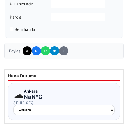
Kullanıcı adı:
Parola:
Beni hatırla
Paylaş:
Hava Durumu
☁
Ankara
NaN°C
ŞEHIR SEÇ