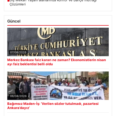
■
Çözümleri
Güncel
07/08/2026
Merkez Bankası faiz kararı ne zaman? Ekonomistlerin nisan
ayı faiz beklentisi belli oldu
06/08/2026
Bağımsız Maden-İş: ‘Verilen sözler tutulmadı, pazartesi
Ankara’dayız’