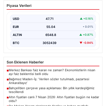
Bağımsız Maden-İş: ‘Verilen sözler
Piyasa Verileri
tutulmadı, pazartesi Ankara’dayız’
USD
47.71
▲ +0.16%
EUR
55.04
• 0.01%
ALTIN
6548.8
▲ +0.87%
BTC
3052439
▼ -0.94%
Son Eklenen Haberler
Merkez Bankası faiz kararı ne zaman? Ekonomistlerin nisan
■
ayı faiz beklentisi belli oldu
Bağımsız Maden-İş: ‘Verilen sözler tutulmadı, pazartesi
■
Ankara’dayız’
Bahçeli’den çerçeve yasa açıklaması: Bin yıllık kardeşliğimiz
■
tescillendi
Altın fiyatları canlı 7 Nisan 2026: Altın fiyatları bugün ne kadar
■
oldu?
Dış Mekan Yaşam alanlarında Konfor ve bahçe mutfağı