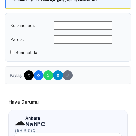
Kullanıcı adı:
Parola:
Beni hatırla
Paylaş:
Hava Durumu
☁
Ankara
NaN°C
ŞEHIR SEÇ