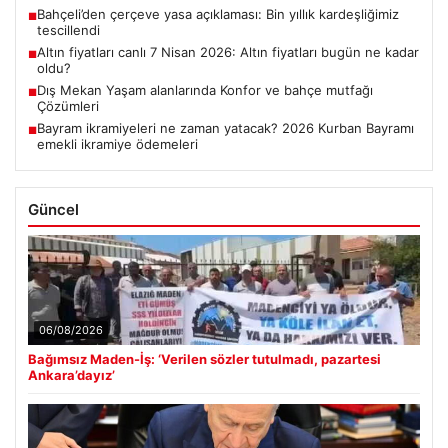
Bahçeli’den çerçeve yasa açıklaması: Bin yıllık kardeşliğimiz
■
tescillendi
Altın fiyatları canlı 7 Nisan 2026: Altın fiyatları bugün ne kadar
■
oldu?
Dış Mekan Yaşam alanlarında Konfor ve bahçe mutfağı
■
Çözümleri
Bayram ikramiyeleri ne zaman yatacak? 2026 Kurban Bayramı
■
emekli ikramiye ödemeleri
Güncel
06/08/2026
Bağımsız Maden-İş: ‘Verilen sözler tutulmadı, pazartesi
Ankara’dayız’