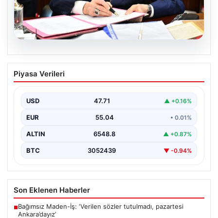
05.08.2026
Bahçeli’den çerçeve yasa açıklaması:
Piyasa Verileri
Bin yıllık kardeşliğimiz tescillendi
USD
47.71
▲ +0.16%
EUR
55.04
• 0.01%
ALTIN
6548.8
▲ +0.87%
BTC
3052439
▼ -0.94%
Son Eklenen Haberler
Bağımsız Maden-İş: ‘Verilen sözler tutulmadı, pazartesi
■
Ankara’dayız’