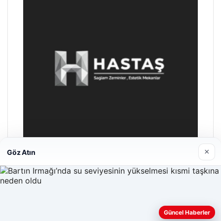
×
Göz Atın
Enes Kaplan Avukatlık Bürosu
28/04/2026
Web sitemizi nasıl kullandığınızı daha iyi anlayabilmek,
Güncel Haberler