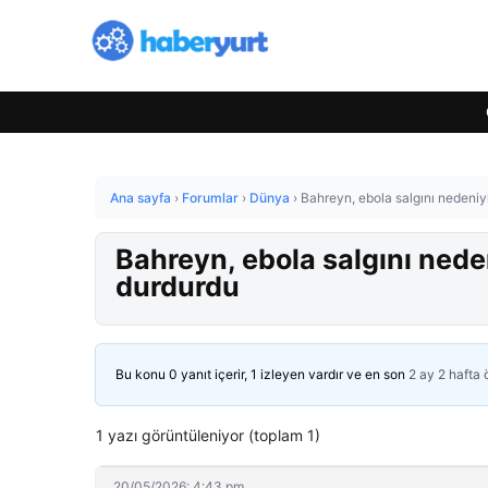
Ana sayfa
›
Forumlar
›
Dünya
›
Bahreyn, ebola salgını nedeniyl
Bahreyn, ebola salgını neden
durdurdu
Bu konu 0 yanıt içerir, 1 izleyen vardır ve en son
2 ay 2 hafta
1 yazı görüntüleniyor (toplam 1)
20/05/2026: 4:43 pm