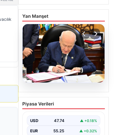
Yan Manşet
acılık
05.08.2026
Bahçeli’den çerçeve yasa
Piyasa Verileri
açıklaması: Bin yıllık
kardeşliğimiz tescillendi
USD
47.74
▲ +0.18%
EUR
55.25
▲ +0.32%