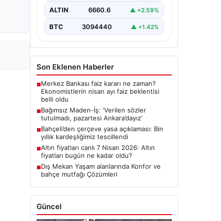
ALTIN
6660.6
▲ +2.59%
BTC
3094440
▲ +1.42%
Son Eklenen Haberler
Merkez Bankası faiz kararı ne zaman?
■
Ekonomistlerin nisan ayı faiz beklentisi
belli oldu
Bağımsız Maden-İş: ‘Verilen sözler
■
tutulmadı, pazartesi Ankara’dayız’
Bahçeli’den çerçeve yasa açıklaması: Bin
■
yıllık kardeşliğimiz tescillendi
Altın fiyatları canlı 7 Nisan 2026: Altın
■
fiyatları bugün ne kadar oldu?
Dış Mekan Yaşam alanlarında Konfor ve
■
bahçe mutfağı Çözümleri
Güncel