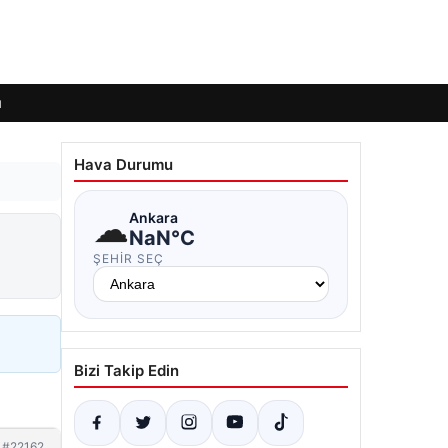
ı
Hava Durumu
☁
Ankara
NaN°C
ŞEHIR SEÇ
Bizi Takip Edin
#22162