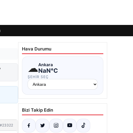
ı
Hava Durumu
☁
Ankara
”
NaN°C
ŞEHIR SEÇ
Bizi Takip Edin
#23322