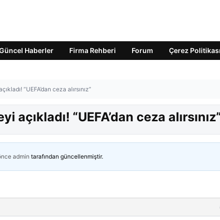
Güncel Haberler
Firma Rehberi
Forum
Çerez Politikas
 açıkladı! “UEFA’dan ceza alırsınız”
eyi açıkladı! “UEFA’dan ceza alırsınız
 önce
admin
tarafından güncellenmiştir.