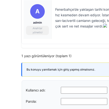
Fenerbahçe’de yaklaşan tarihi kon
A
hız kesmeden devam ediyor. İstanb
sarı-lacivertli camianın geleceği, 
admin
çok sert ve net mesajlar verdi.
Anahtar
yönetici
1 yazı görüntüleniyor (toplam 1)
Bu konuyu yanıtlamak için giriş yapmış olmalısınız.
Kullanıcı adı:
Parola: