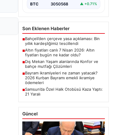
BTC
3050568
▲ +0.71%
Son Eklenen Haberler
Bahçeli’den çerçeve yasa açıklaması: Bin
■
yıllık kardeşliğimiz tescillendi
Altın fiyatları canlı 7 Nisan 2026: Altın
■
fiyatları bugün ne kadar oldu?
Dış Mekan Yaşam alanlarında Konfor ve
■
bahçe mutfağı Çözümleri
Bayram ikramiyeleri ne zaman yatacak?
■
2026 Kurban Bayramı emekli ikramiye
ödemeleri
Samsun’da Özel Halk Otobüsü Kaza Yaptı:
■
21 Yaralı
Güncel