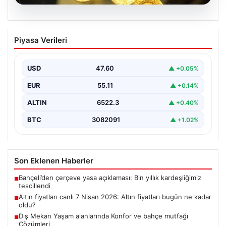
05.08.2026
Altın fiyatları canlı 7 Nisan 2026: Altın
Piyasa Verileri
fiyatları bugün ne kadar oldu?
{ "title": "7 Nisan 2026 Güncel Altın Fiyatları ve Piyasa
Analizi", "content": "Bugün altın…
USD
47.60
▲ +0.05%
EUR
55.11
▲ +0.14%
ALTIN
6522.3
▲ +0.40%
BTC
3082091
▲ +1.02%
Son Eklenen Haberler
Bahçeli’den çerçeve yasa açıklaması: Bin yıllık kardeşliğimiz
■
tescillendi
Altın fiyatları canlı 7 Nisan 2026: Altın fiyatları bugün ne kadar
■
oldu?
Dış Mekan Yaşam alanlarında Konfor ve bahçe mutfağı
■
Çözümleri