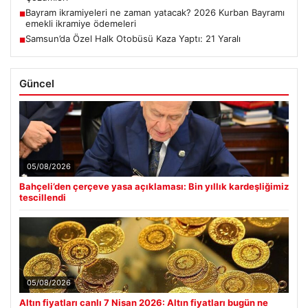
Bayram ikramiyeleri ne zaman yatacak? 2026 Kurban Bayramı
■
emekli ikramiye ödemeleri
Samsun’da Özel Halk Otobüsü Kaza Yaptı: 21 Yaralı
■
Güncel
05/08/2026
Bahçeli’den çerçeve yasa açıklaması: Bin yıllık kardeşliğimiz
tescillendi
05/08/2026
Altın fiyatları canlı 7 Nisan 2026: Altın fiyatları bugün ne