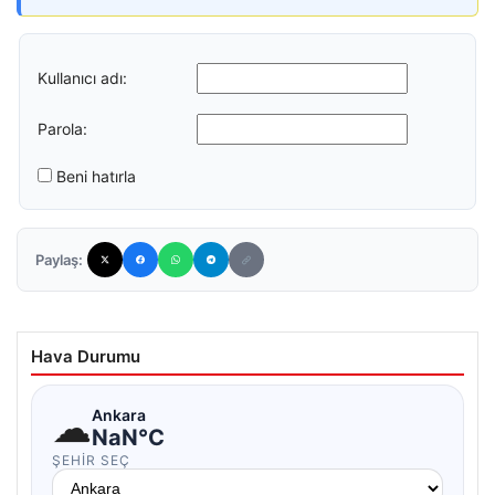
Kullanıcı adı:
Parola:
Beni hatırla
Paylaş:
Hava Durumu
☁
Ankara
NaN°C
ŞEHIR SEÇ