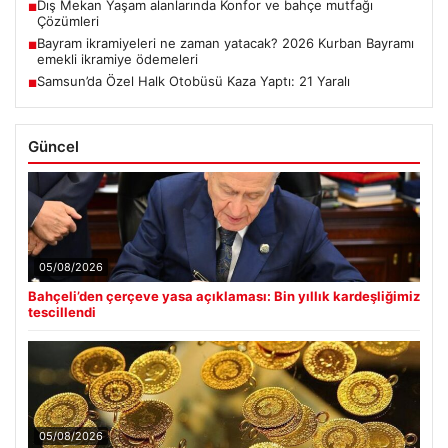
Dış Mekan Yaşam alanlarında Konfor ve bahçe mutfağı
■
Çözümleri
Bayram ikramiyeleri ne zaman yatacak? 2026 Kurban Bayramı
■
emekli ikramiye ödemeleri
Samsun’da Özel Halk Otobüsü Kaza Yaptı: 21 Yaralı
■
Güncel
05/08/2026
Bahçeli’den çerçeve yasa açıklaması: Bin yıllık kardeşliğimiz
tescillendi
05/08/2026