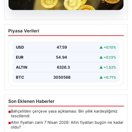
05.08.2026
Altın fiyatları canlı 7 Nisan 2026: Altın
Piyasa Verileri
fiyatları bugün ne kadar oldu?
{ "title": "7 Nisan 2026 Güncel Altın Fiyatları ve Piyasa
Analizi", "content": "Bugün altın…
USD
47.59
▲ +0.10%
EUR
54.94
▲ +0.13%
ALTIN
6326.3
▲ +1.52%
BTC
3050568
▲ +0.71%
Son Eklenen Haberler
Bahçeli’den çerçeve yasa açıklaması: Bin yıllık kardeşliğimiz
■
tescillendi
Altın fiyatları canlı 7 Nisan 2026: Altın fiyatları bugün ne kadar
■
oldu?