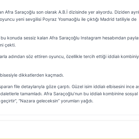
ayan Afra Saraçoğlu son olarak A.B.İ dizisinde yer alıyordu. Diziden ayrı
yuncu yeni sevgilisi Poyraz Yosmaoğlu ile çıktığı Madrid tatiliyle de
bu konuda sessiz kalan Afra Saraçoğlu Instagram hesabından paylaş
ni çekti.
la adından söz ettiren oyuncu, özellikle tercih ettiği iddialı kombiniy
bisesiyle dikkatlerden kaçmadı.
paran file detaylarıyla göze çarptı. Güzel isim iddialı elbisesini ince as
ndaletlerle tamamladı. Afra Saraçoğlu’nun bu iddialı kombinine sosyal
geçirtir”, “Nazara geleceksin” yorumları yağdı.