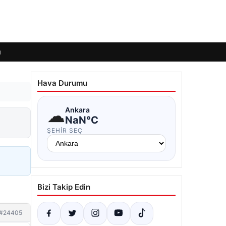
ı
Hava Durumu
☁
Ankara
NaN°C
ŞEHIR SEÇ
Bizi Takip Edin
#24405