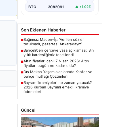
BTC
3082091
▲ +1.02%
Son Eklenen Haberler
Bağımsız Maden-İş: ‘Verilen sözler
■
tutulmadı, pazartesi Ankara’dayız’
Bahçeli’den çerçeve yasa açıklaması: Bin
■
yıllık kardeşliğimiz tescillendi
Altın fiyatları canlı 7 Nisan 2026: Altın
■
fiyatları bugün ne kadar oldu?
Dış Mekan Yaşam alanlarında Konfor ve
■
bahçe mutfağı Çözümleri
Bayram ikramiyeleri ne zaman yatacak?
■
2026 Kurban Bayramı emekli ikramiye
ödemeleri
Güncel