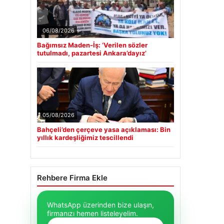
06/08/2026
Bağımsız Maden-İş: ‘Verilen sözler
tutulmadı, pazartesi Ankara’dayız’
05/08/2026
Bahçeli’den çerçeve yasa açıklaması: Bin
yıllık kardeşliğimiz tescillendi
Rehbere Firma Ekle
WhatsApp üzerinden bize ulaşın,
firmanızı hemen listeleyelim.