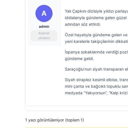
Yalı Çapkını dizisiyle yıldızı parl
A
iddialarıyla gündeme gelen güzel o
adından söz ettirdi.
admin
Anahtar
Özel hayatıyla gündeme gelen ve 
yönetici
yeni karelerle takipçilerinin dikkati
İspanya sokaklarında verdiği pozlar
gündeme geldi.
Saraçoğlu’nun siyah transparan el
Siyah straplez kesimli elbise, trans
mini çanta ve bağcıklı topuklu sa
medyada “Yakıyorsun”, “Kalp krizi 
1 yazı görüntüleniyor (toplam 1)