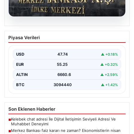
07.08.2026
Merkez Bankası faiz kararı ne zaman?
Piyasa Verileri
Ekonomistlerin nisan ayı faiz beklentisi
belli oldu
USD
47.74
▲ +0.18%
EUR
55.25
▲ +0.32%
ALTIN
6660.6
▲ +2.59%
BTC
3094440
▲ +1.42%
Son Eklenen Haberler
Kelebek chat adresi İle Dijital İletişimin Seviyeli Adresi Ve
■
Muhabbet Deneyimi
Merkez Bankası faiz kararı ne zaman? Ekonomistlerin nisan
■