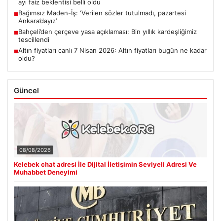
ayı faiz beklentisi belli oldu
Bağımsız Maden-İş: ‘Verilen sözler tutulmadı, pazartesi
■
Ankara’dayız’
Bahçeli’den çerçeve yasa açıklaması: Bin yıllık kardeşliğimiz
■
tescillendi
Altın fiyatları canlı 7 Nisan 2026: Altın fiyatları bugün ne kadar
■
oldu?
Güncel
08/08/2026
Kelebek chat adresi İle Dijital İletişimin Seviyeli Adresi Ve
Muhabbet Deneyimi