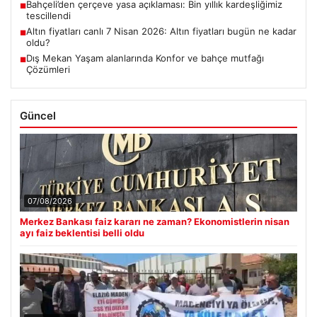
Bahçeli’den çerçeve yasa açıklaması: Bin yıllık kardeşliğimiz
■
tescillendi
Altın fiyatları canlı 7 Nisan 2026: Altın fiyatları bugün ne kadar
■
oldu?
Dış Mekan Yaşam alanlarında Konfor ve bahçe mutfağı
■
Çözümleri
Güncel
07/08/2026
Merkez Bankası faiz kararı ne zaman? Ekonomistlerin nisan
ayı faiz beklentisi belli oldu