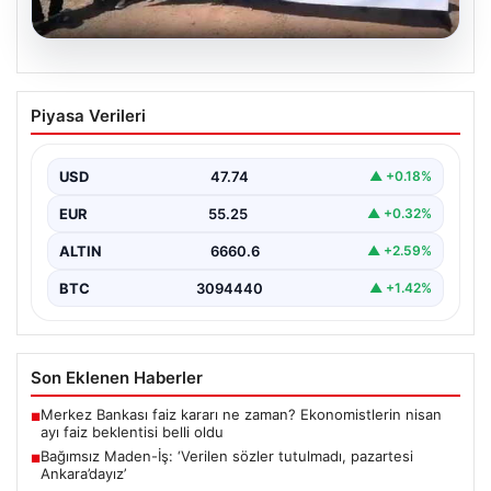
06.08.2026
Bağımsız Maden-İş: ‘Verilen sözler
Piyasa Verileri
tutulmadı, pazartesi Ankara’dayız’
USD
47.74
▲ +0.18%
EUR
55.25
▲ +0.32%
ALTIN
6660.6
▲ +2.59%
BTC
3094440
▲ +1.42%
Son Eklenen Haberler
Merkez Bankası faiz kararı ne zaman? Ekonomistlerin nisan
■
ayı faiz beklentisi belli oldu
Bağımsız Maden-İş: ‘Verilen sözler tutulmadı, pazartesi
■
Ankara’dayız’