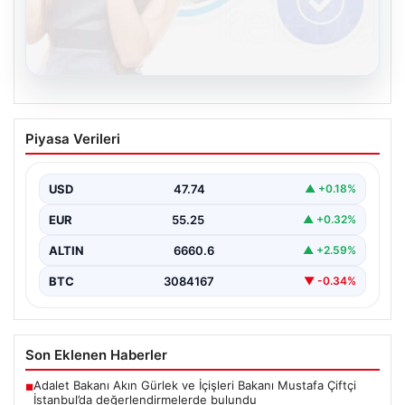
08.08.2026
Kelebek chat adresi İle Dijital İletişimin
Piyasa Verileri
Seviyeli Adresi Ve Muhabbet Deneyimi
Sanal çağında bireylerin seviyeli bir biçimde irtibat
oluşturması büyük bir hassasiyet taşımaktadır.
USD
47.74
▲ +0.18%
Günümüzde çeşitli…
EUR
55.25
▲ +0.32%
ALTIN
6660.6
▲ +2.59%
BTC
3084167
▼ -0.34%
Son Eklenen Haberler
Adalet Bakanı Akın Gürlek ve İçişleri Bakanı Mustafa Çiftçi
■
İstanbul’da değerlendirmelerde bulundu