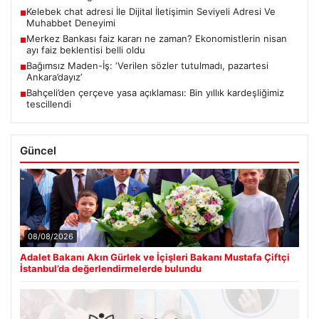
Kelebek chat adresi İle Dijital İletişimin Seviyeli Adresi Ve
■
Muhabbet Deneyimi
Merkez Bankası faiz kararı ne zaman? Ekonomistlerin nisan
■
ayı faiz beklentisi belli oldu
Bağımsız Maden-İş: ‘Verilen sözler tutulmadı, pazartesi
■
Ankara’dayız’
Bahçeli’den çerçeve yasa açıklaması: Bin yıllık kardeşliğimiz
■
tescillendi
Güncel
08/08/2026
Adalet Bakanı Akın Gürlek ve İçişleri Bakanı Mustafa Çiftçi
İstanbul’da değerlendirmelerde bulundu