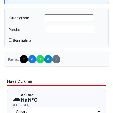
Kullanıcı adı:
Parola:
Beni hatırla
Paylaş:
Hava Durumu
☁
Ankara
NaN°C
ŞEHIR SEÇ