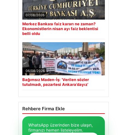
07/08/2026
Merkez Bankası faiz kararı ne zaman?
Ekonomistlerin nisan ayı faiz beklentisi
belli oldu
06/08/2026
Bağımsız Maden-İş: ‘Verilen sözler
tutulmadı, pazartesi Ankara’dayız’
Rehbere Firma Ekle
WhatsApp üzerinden bize ulaşın,
firmanızı hemen listeleyelim.