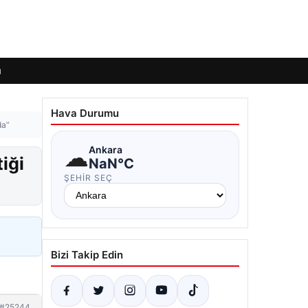
ı
Hava Durumu
da”
☁
Ankara
iği
NaN°C
ŞEHIR SEÇ
Bizi Takip Edin
#25244