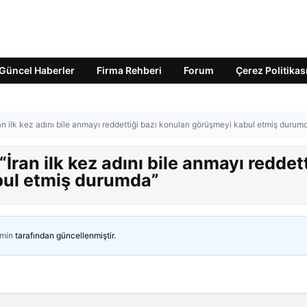
Güncel Haberler
Firma Rehberi
Forum
Çerez Politikas
an ilk kez adını bile anmayı reddettiği bazı konuları görüşmeyi kabul etmiş durum
İran ilk kez adını bile anmayı reddett
bul etmiş durumda”
min
tarafından güncellenmiştir.