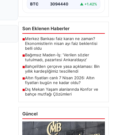
BTC
3094440
▲ +1.42%
Son Eklenen Haberler
Merkez Bankası faiz kararı ne zaman?
■
Ekonomistlerin nisan ayı faiz beklentisi
belli oldu
Bağımsız Maden-İş: ‘Verilen sözler
■
tutulmadı, pazartesi Ankara’dayız’
Bahçeli’den çerçeve yasa açıklaması: Bin
■
yıllık kardeşliğimiz tescillendi
Altın fiyatları canlı 7 Nisan 2026: Altın
■
fiyatları bugün ne kadar oldu?
Dış Mekan Yaşam alanlarında Konfor ve
■
bahçe mutfağı Çözümleri
Güncel