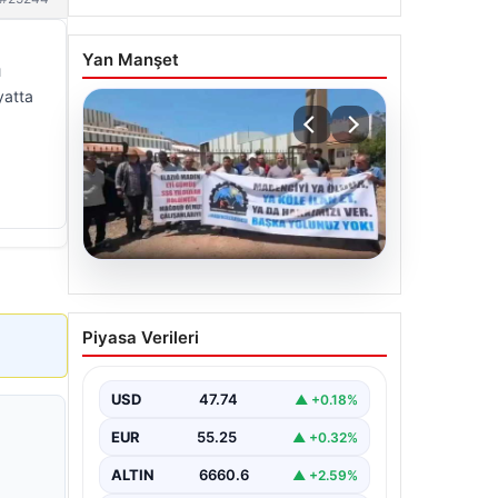
Yan Manşet
ı
yatta
06.08.2026
Bağımsız Maden-İş:
Piyasa Verileri
‘Verilen sözler tutulmadı,
pazartesi Ankara’dayız’
USD
47.74
▲ +0.18%
EUR
55.25
▲ +0.32%
ALTIN
6660.6
▲ +2.59%