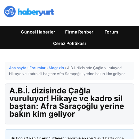
Güncel Haberler
Firma Rehberi
Forum
Çerez Politikası
Ana sayfa
›
Forumlar
›
Magazin
›
A.B.İ. dizisinde Çağla vuruluyor!
Hikaye ve kadro sil baştan: Afra Saraçoğlu yerine bakın kim geliyor
A.B.İ. dizisinde Çağla
vuruluyor! Hikaye ve kadro sil
baştan: Afra Saraçoğlu yerine
bakın kim geliyor
Bu konu 0 yanıt içerir, 1 izleyen vardır ve en son
2 ay 1 hafta önce