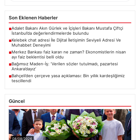
Son Eklenen Haberler
Adalet Bakanı Akın Gürlek ve İçişleri Bakanı Mustafa Çiftçi
■
İstanbul’da değerlendirmelerde bulundu
Kelebek chat adresi İle Dijital İletişimin Seviyeli Adresi Ve
■
Muhabbet Deneyimi
Merkez Bankası faiz kararı ne zaman? Ekonomistlerin nisan
■
ayı faiz beklentisi belli oldu
Bağımsız Maden-İş: ‘Verilen sözler tutulmadı, pazartesi
■
Ankara’dayız’
Bahçeli’den çerçeve yasa açıklaması: Bin yıllık kardeşliğimiz
■
tescillendi
Güncel
08/08/2026