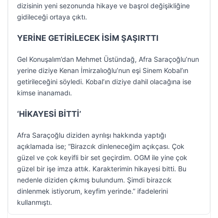
dizisinin yeni sezonunda hikaye ve başrol değişikliğine
gidileceği ortaya çıktı.
YERİNE GETİRİLECEK İSİM ŞAŞIRTTI
Gel Konuşalım’dan Mehmet Üstündağ, Afra Saraçoğlu’nun
yerine diziye Kenan İmirzalıoğlu’nun eşi Sinem Kobal’ın
getirileceğini söyledi. Kobal’ın diziye dahil olacağına ise
kimse inanamadı.
‘HİKAYESİ BİTTİ’
Afra Saraçoğlu diziden ayrılışı hakkında yaptığı
açıklamada ise; “Birazcık dinleneceğim açıkçası. Çok
güzel ve çok keyifli bir set geçirdim. OGM ile yine çok
güzel bir işe imza attık. Karakterimin hikayesi bitti. Bu
nedenle diziden çıkmış bulundum. Şimdi birazcık
dinlenmek istiyorum, keyfim yerinde.” ifadelerini
kullanmıştı.