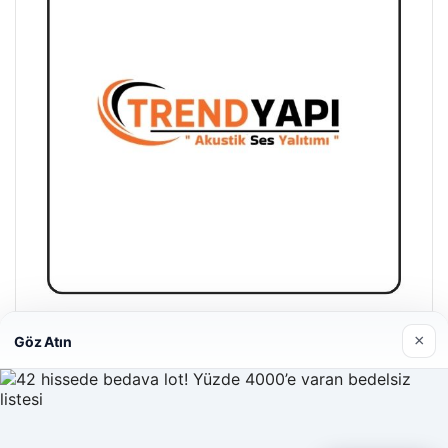
Trend Yapı Akustik
×
Göz Atın
18/04/2026