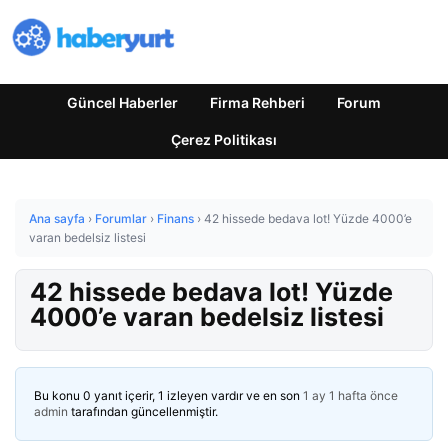
Güncel Haberler
Firma Rehberi
Forum
Çerez Politikası
Ana sayfa
›
Forumlar
›
Finans
›
42 hissede bedava lot! Yüzde 4000’e
varan bedelsiz listesi
42 hissede bedava lot! Yüzde
4000’e varan bedelsiz listesi
Bu konu 0 yanıt içerir, 1 izleyen vardır ve en son
1 ay 1 hafta önce
admin
tarafından güncellenmiştir.