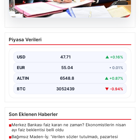
05.08.2026
Bahçeli’den çerçeve yasa açıklaması:
Piyasa Verileri
Bin yıllık kardeşliğimiz tescillendi
USD
47.71
▲ +0.16%
EUR
55.04
• 0.01%
ALTIN
6548.8
▲ +0.87%
BTC
3052439
▼ -0.94%
Son Eklenen Haberler
Merkez Bankası faiz kararı ne zaman? Ekonomistlerin nisan
■
ayı faiz beklentisi belli oldu
Bağımsız Maden-İş: ‘Verilen sözler tutulmadı, pazartesi
■