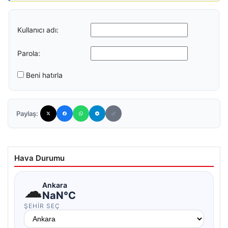
Kullanıcı adı:
Parola:
Beni hatırla
Paylaş:
Hava Durumu
☁
Ankara
NaN°C
ŞEHIR SEÇ