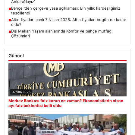
Ankara’dayız’
Bahçeli’den çerçeve yasa açıklaması: Bin yıllık kardeşliğimiz
■
tescillendi
Altın fiyatları canlı 7 Nisan 2026: Altın fiyatları bugün ne kadar
■
oldu?
Dış Mekan Yaşam alanlarında Konfor ve bahçe mutfağı
■
Çözümleri
Güncel
07/08/2026
Merkez Bankası faiz kararı ne zaman? Ekonomistlerin nisan
ayı faiz beklentisi belli oldu