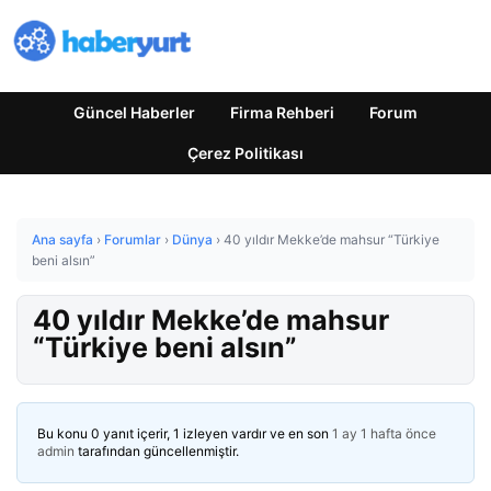
Güncel Haberler
Firma Rehberi
Forum
Çerez Politikası
Ana sayfa
›
Forumlar
›
Dünya
›
40 yıldır Mekke’de mahsur “Türkiye
beni alsın”
40 yıldır Mekke’de mahsur
“Türkiye beni alsın”
Bu konu 0 yanıt içerir, 1 izleyen vardır ve en son
1 ay 1 hafta önce
admin
tarafından güncellenmiştir.