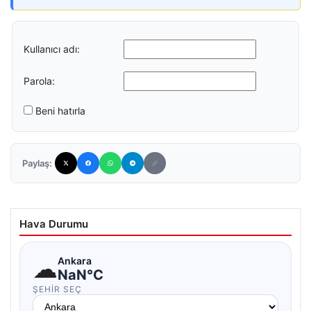
Kullanıcı adı:
Parola:
Beni hatırla
Paylaş:
Hava Durumu
☁
Ankara
NaN°C
ŞEHIR SEÇ