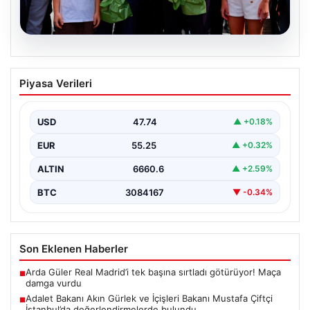
08.08.2026
Adalet Bakanı Akın Gürlek ve İçişleri
Piyasa Verileri
Bakanı Mustafa Çiftçi İstanbul’da
değerlendirmelerde bulundu
USD
47.74
▲ +0.18%
Adalet Bakanı Akın Gürlek ve İçişleri Bakanı Mustafa
Çiftçi, İstanbul'un Esenyurt ilçesinde gerçekleştirilen
EUR
55.25
▲ +0.32%
incelemelerde…
ALTIN
6660.6
▲ +2.59%
BTC
3084167
▼ -0.34%
Son Eklenen Haberler
Arda Güler Real Madrid’i tek başına sırtladı götürüyor! Maça
■
damga vurdu
Adalet Bakanı Akın Gürlek ve İçişleri Bakanı Mustafa Çiftçi
■
İstanbul’da değerlendirmelerde bulundu