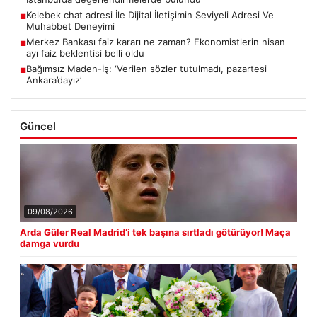
Kelebek chat adresi İle Dijital İletişimin Seviyeli Adresi Ve
■
Muhabbet Deneyimi
Merkez Bankası faiz kararı ne zaman? Ekonomistlerin nisan
■
ayı faiz beklentisi belli oldu
Bağımsız Maden-İş: ‘Verilen sözler tutulmadı, pazartesi
■
Ankara’dayız’
Güncel
09/08/2026
Arda Güler Real Madrid’i tek başına sırtladı götürüyor! Maça
damga vurdu