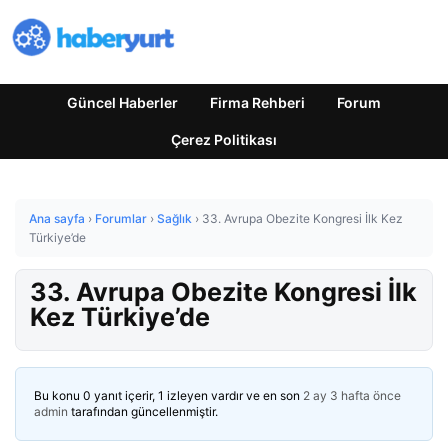
Güncel Haberler
Firma Rehberi
Forum
Çerez Politikası
Ana sayfa
›
Forumlar
›
Sağlık
›
33. Avrupa Obezite Kongresi İlk Kez
Türkiye’de
33. Avrupa Obezite Kongresi İlk
Kez Türkiye’de
Bu konu 0 yanıt içerir, 1 izleyen vardır ve en son
2 ay 3 hafta önce
admin
tarafından güncellenmiştir.