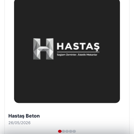
Enes Kaplan Avukatlık Bürosu
28/04/2026