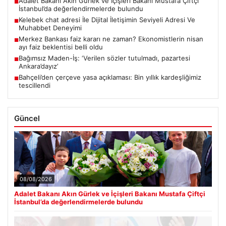
Adalet Bakanı Akın Gürlek ve İçişleri Bakanı Mustafa Çiftçi
■
İstanbul’da değerlendirmelerde bulundu
Kelebek chat adresi İle Dijital İletişimin Seviyeli Adresi Ve
■
Muhabbet Deneyimi
Merkez Bankası faiz kararı ne zaman? Ekonomistlerin nisan
■
ayı faiz beklentisi belli oldu
Bağımsız Maden-İş: ‘Verilen sözler tutulmadı, pazartesi
■
Ankara’dayız’
Bahçeli’den çerçeve yasa açıklaması: Bin yıllık kardeşliğimiz
■
tescillendi
Güncel
08/08/2026
Adalet Bakanı Akın Gürlek ve İçişleri Bakanı Mustafa Çiftçi
İstanbul’da değerlendirmelerde bulundu