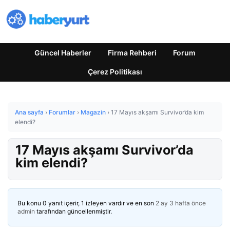
Güncel Haberler
Firma Rehberi
Forum
Çerez Politikası
Ana sayfa
›
Forumlar
›
Magazin
›
17 Mayıs akşamı Survivor’da kim
elendi?
17 Mayıs akşamı Survivor’da
kim elendi?
Bu konu 0 yanıt içerir, 1 izleyen vardır ve en son
2 ay 3 hafta önce
admin
tarafından güncellenmiştir.