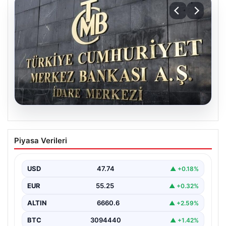
07.08.2026
Merkez Bankası faiz kararı ne zaman?
Piyasa Verileri
Ekonomistlerin nisan ayı faiz beklentisi
belli oldu
USD
47.74
▲ +0.18%
EUR
55.25
▲ +0.32%
ALTIN
6660.6
▲ +2.59%
BTC
3094440
▲ +1.42%