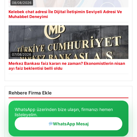
08/08/2026
Kelebek chat adresi İle Dijital İletişimin Seviyeli Adresi Ve
Muhabbet Deneyimi
07/08/2026
Merkez Bankası faiz kararı ne zaman? Ekonomistlerin nisan
ayı faiz beklentisi belli oldu
Rehbere Firma Ekle
WhatsApp üzerinden bize ulaşın, firmanızı hemen
listeleyelim.
WhatsApp Mesaj