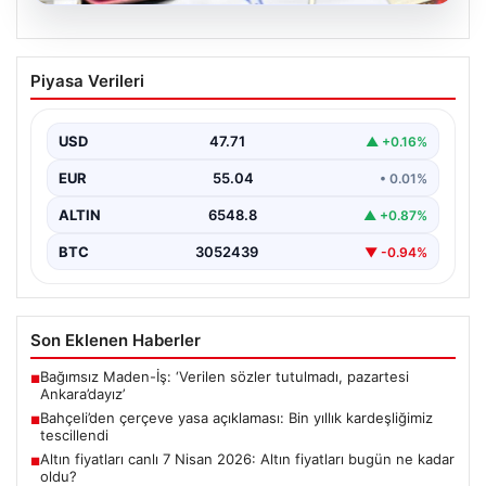
05.08.2026
Bahçeli’den çerçeve yasa açıklaması:
Piyasa Verileri
Bin yıllık kardeşliğimiz tescillendi
USD
47.71
▲ +0.16%
EUR
55.04
• 0.01%
ALTIN
6548.8
▲ +0.87%
BTC
3052439
▼ -0.94%
Son Eklenen Haberler
Bağımsız Maden-İş: ‘Verilen sözler tutulmadı, pazartesi
■
Ankara’dayız’
Bahçeli’den çerçeve yasa açıklaması: Bin yıllık kardeşliğimiz
■
tescillendi
Altın fiyatları canlı 7 Nisan 2026: Altın fiyatları bugün ne kadar
■
oldu?