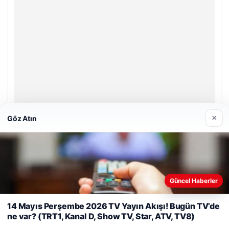
×
Göz Atın
Enes Kaplan Avukatlık Bürosu
28/04/2026
Web sitemizi nasıl kullandığınızı daha iyi anlayabilmek,
Güncel Haberler
deneyiminizi kişiselleştirmek ve geliştirmek amacıyla çerezler
kullanıyoruz.
Çerez Politikamız
14 Mayıs Perşembe 2026 TV Yayın Akışı! Bugün TV’de
ne var? (TRT1, Kanal D, Show TV, Star, ATV, TV8)
Reddet
Kabul Et