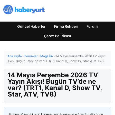
Güncel Haberler
Firma Rehberi
Forum
Çerez Politikası
Ana sayfa
›
Forumlar
›
Magazin
›
14 Mayıs Perşembe 2026 TV Yayın
Akışı! Bugün TV’de ne var? (TRT1, Kanal D, Show TV, Star, ATV, TV8)
14 Mayıs Perşembe 2026 TV
Yayın Akışı! Bugün TV’de ne
var? (TRT1, Kanal D, Show TV,
Star, ATV, TV8)
Bu konu 0 yanıt içerir, 1 izleyen vardır ve en son
2 ay 3 hafta önce