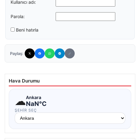
Kullanıcı adı:
Parola:
Beni hatırla
Paylaş:
Hava Durumu
☁
Ankara
NaN°C
ŞEHIR SEÇ