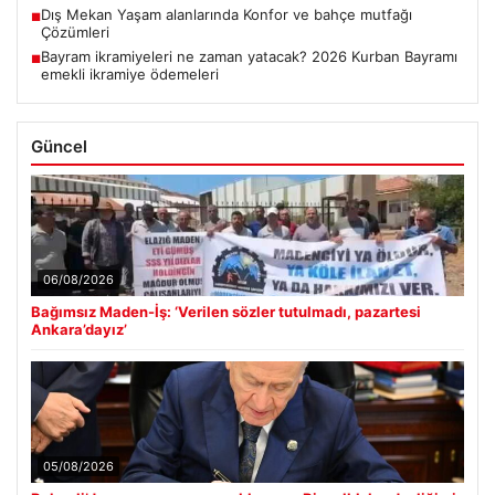
Dış Mekan Yaşam alanlarında Konfor ve bahçe mutfağı
■
Çözümleri
Bayram ikramiyeleri ne zaman yatacak? 2026 Kurban Bayramı
■
emekli ikramiye ödemeleri
Güncel
06/08/2026
Bağımsız Maden-İş: ‘Verilen sözler tutulmadı, pazartesi
Ankara’dayız’
05/08/2026