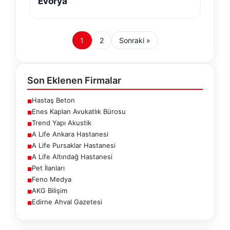
Evorya
1
2
Sonraki »
Son Eklenen Firmalar
Hastaş Beton
■
Enes Kaplan Avukatlık Bürosu
■
Trend Yapı Akustik
■
A Life Ankara Hastanesi
■
A Life Pursaklar Hastanesi
■
A Life Altındağ Hastanesi
■
Pet İlanları
■
Feno Medya
■
AKG Bilişim
■
Edirne Ahval Gazetesi
■