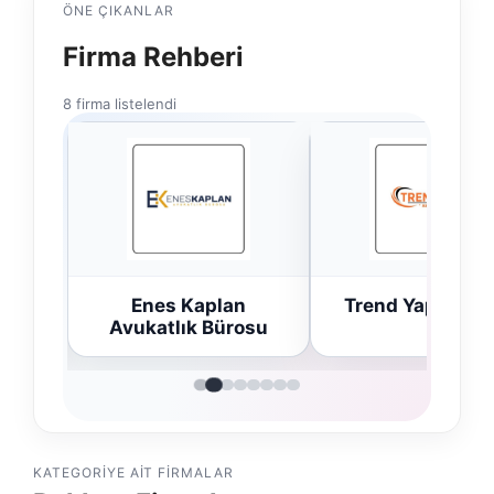
ÖNE ÇIKANLAR
Firma Rehberi
8 firma listelendi
n
Enes Kaplan
Trend Yapı Akus
Avukatlık Bürosu
KATEGORIYE AIT FIRMALAR