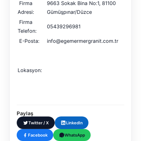
Firma
9663 Sokak Bina No:1, 81100
Adresi:
Gümüşpınar/Düzce
Firma
05439296981
Telefon:
E-Posta:
info@egemermergranit.com.tr
Lokasyon:
Paylaş
Twitter / X
LinkedIn
Facebook
WhatsApp