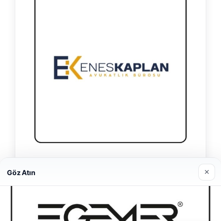
Enes Kaplan Avukatlık Bürosu
×
Göz Atın
28/04/2026