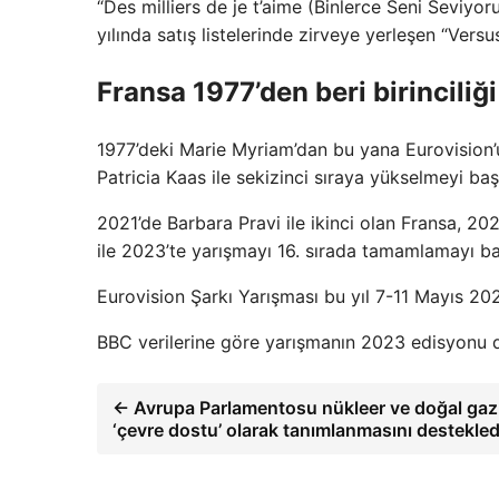
“Des milliers de je t’aime (Binlerce Seni Seviyo
yılında satış listelerinde zirveye yerleşen “Versus
Fransa 1977’den beri birinciliği
1977’deki Marie Myriam’dan bu yana Eurovision’u
Patricia Kaas ile sekizinci sıraya yükselmeyi baş
2021’de Barbara Pravi ile ikinci olan Fransa, 20
ile 2023’te yarışmayı 16. sırada tamamlamayı ba
Eurovision Şarkı Yarışması bu yıl 7-11 Mayıs 202
BBC verilerine göre yarışmanın 2023 edisyonu dü
← Avrupa Parlamentosu nükleer ve doğal gaz
‘çevre dostu’ olarak tanımlanmasını destekled