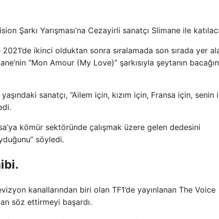
sion Şarkı Yarışması’na Cezayirli sanatçı Slimane ile katılac
021’de ikinci olduktan sonra sıralamada son sırada yer al
mane’nin “Mon Amour (My Love)” şarkısıyla şeytanın bacağın
ındaki sanatçı, “Ailem için, kızım için, Fransa için, senin 
di.
ansa’ya kömür sektöründe çalışmak üzere gelen dedesini
uyduğunu” söyledi.
ibi.
evizyon kanallarından biri olan TF1’de yayınlanan The Voice
an söz ettirmeyi başardı.