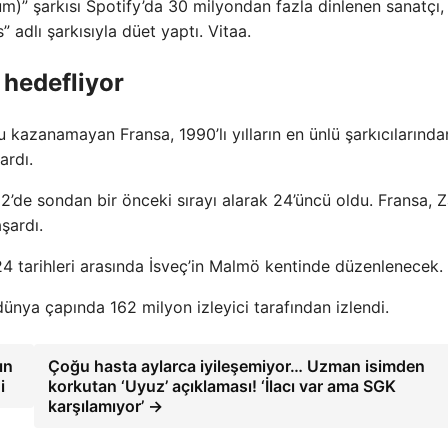
rum)” şarkısı Spotify’da 30 milyondan fazla dinlenen sanatçı
” adlı şarkısıyla düet yaptı. Vitaa.
 hedefliyor
 kazanamayan Fransa, 1990’lı yılların en ünlü şarkıcılarında
ardı.
22’de sondan bir önceki sırayı alarak 24’üncü oldu. Fransa, Z
şardı.
4 tarihleri ​​arasında İsveç’in Malmö kentinde düzenlenecek.
nya çapında 162 milyon izleyici tarafından izlendi.
ın
Çoğu hasta aylarca iyileşemiyor… Uzman isimden
i
korkutan ‘Uyuz’ açıklaması! ‘İlacı var ama SGK
karşılamıyor’ →