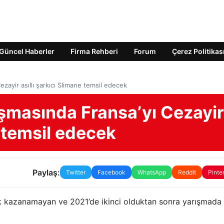
Güncel Haberler
Firma Rehberi
Forum
Çerez Politikas
ezayir asıllı şarkıcı Slimane temsil edecek
ışmasında Fransa’yı Cezayir
e temsil edecek
Paylaş:
Twitter
Facebook
WhatsApp
Reddit
Pinte
uk kazanamayan ve 2021’de ikinci olduktan sonra yarışmada