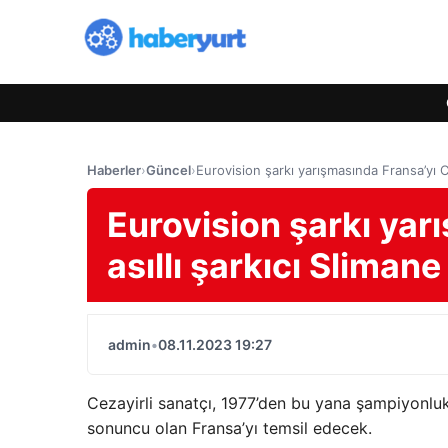
Haberler
›
Güncel
›
Eurovision şarkı yarışmasında Fransa’yı C
Eurovision şarkı yar
asıllı şarkıcı Sliman
admin
•
08.11.2023 19:27
Cezayirli sanatçı, 1977’den bu yana şampiyonl
sonuncu olan Fransa’yı temsil edecek.