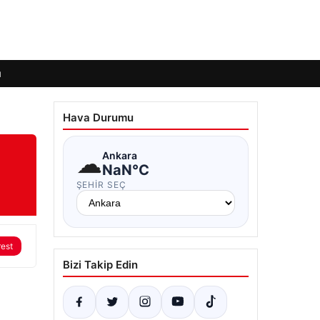
ı
Hava Durumu
☁
Ankara
NaN°C
ŞEHIR SEÇ
rest
Bizi Takip Edin