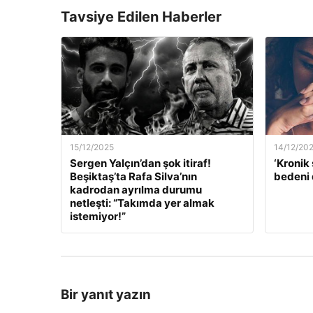
Tavsiye Edilen Haberler
15/12/2025
14/12/20
Sergen Yalçın’dan şok itiraf!
‘Kronik 
Beşiktaş’ta Rafa Silva’nın
bedeni 
kadrodan ayrılma durumu
netleşti: “Takımda yer almak
istemiyor!”
Bir yanıt yazın