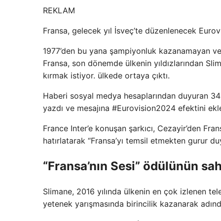
REKLAM
Fransa, gelecek yıl İsveç’te düzenlenecek Eurovi
1977’den bu yana şampiyonluk kazanamayan ve 2
Fransa, son dönemde ülkenin yıldızlarından Sli
kırmak istiyor. ülkede ortaya çıktı.
Haberi sosyal medya hesaplarından duyuran 34 yaş
yazdı ve mesajına #Eurovision2024 efektini ekle
France Inter’e konuşan şarkıcı, Cezayir’den Fr
hatırlatarak “Fransa’yı temsil etmekten gurur d
“Fransa’nın Sesi” ödülünün sah
Slimane, 2016 yılında ülkenin en çok izlenen tel
yetenek yarışmasında birincilik kazanarak adınd