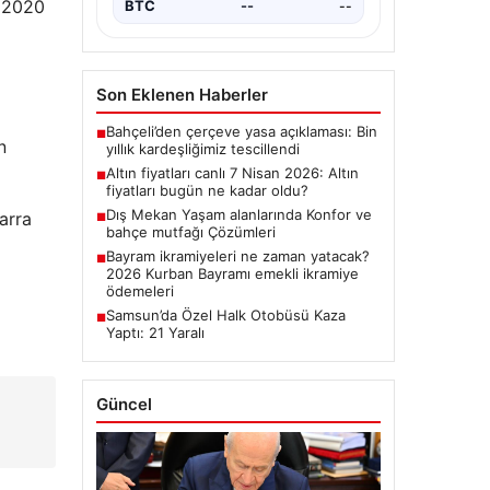
, 2020
BTC
--
--
Son Eklenen Haberler
Bahçeli’den çerçeve yasa açıklaması: Bin
■
n
yıllık kardeşliğimiz tescillendi
Altın fiyatları canlı 7 Nisan 2026: Altın
■
fiyatları bugün ne kadar oldu?
Dış Mekan Yaşam alanlarında Konfor ve
arra
■
bahçe mutfağı Çözümleri
Bayram ikramiyeleri ne zaman yatacak?
■
2026 Kurban Bayramı emekli ikramiye
ödemeleri
Samsun’da Özel Halk Otobüsü Kaza
■
Yaptı: 21 Yaralı
Güncel