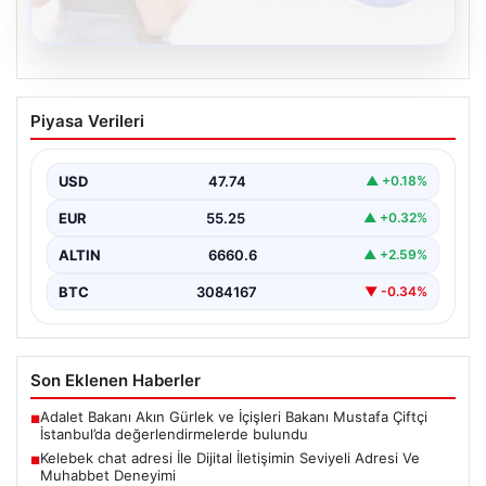
08.08.2026
Kelebek chat adresi İle Dijital İletişimin
Piyasa Verileri
Seviyeli Adresi Ve Muhabbet Deneyimi
Sanal çağında bireylerin seviyeli bir biçimde irtibat
oluşturması büyük bir hassasiyet taşımaktadır.
USD
47.74
▲ +0.18%
Günümüzde çeşitli…
EUR
55.25
▲ +0.32%
ALTIN
6660.6
▲ +2.59%
BTC
3084167
▼ -0.34%
Son Eklenen Haberler
Adalet Bakanı Akın Gürlek ve İçişleri Bakanı Mustafa Çiftçi
■
İstanbul’da değerlendirmelerde bulundu
Kelebek chat adresi İle Dijital İletişimin Seviyeli Adresi Ve
■
Muhabbet Deneyimi