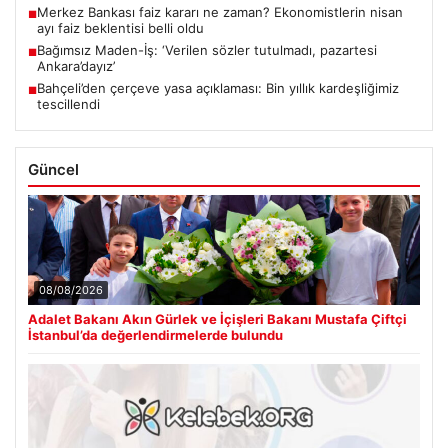
Merkez Bankası faiz kararı ne zaman? Ekonomistlerin nisan
■
ayı faiz beklentisi belli oldu
Bağımsız Maden-İş: ‘Verilen sözler tutulmadı, pazartesi
■
Ankara’dayız’
Bahçeli’den çerçeve yasa açıklaması: Bin yıllık kardeşliğimiz
■
tescillendi
Güncel
08/08/2026
Adalet Bakanı Akın Gürlek ve İçişleri Bakanı Mustafa Çiftçi
İstanbul’da değerlendirmelerde bulundu