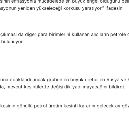
kisinin enflasyonla mücadelede en büyük engel olduğunu bel
flasyonun yeniden yükseleceği korkusu yaratıyor.” ifadesini
ıkması da diğer para birimlerini kullanan alıcıların petrole 
a bulunuyor.
arına odaklandı ancak grubun en büyük üreticileri Rusya ve 
a, mevcut kesintilerde değişiklik yapılmayacağını bildirdi.
esinin gönüllü petrol üretim kesinti kararını gelecek ay g