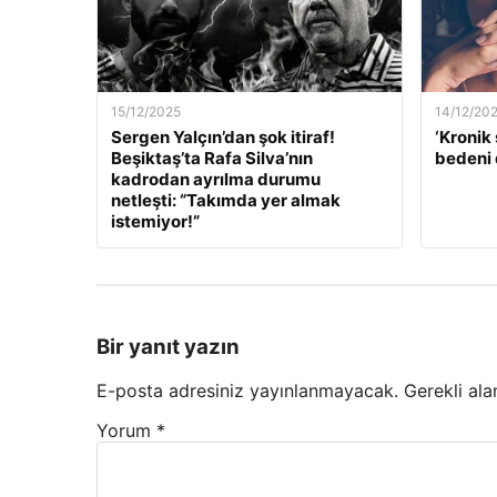
15/12/2025
14/12/20
Sergen Yalçın’dan şok itiraf!
‘Kronik 
Beşiktaş’ta Rafa Silva’nın
bedeni 
kadrodan ayrılma durumu
netleşti: “Takımda yer almak
istemiyor!”
Bir yanıt yazın
E-posta adresiniz yayınlanmayacak.
Gerekli ala
Yorum
*