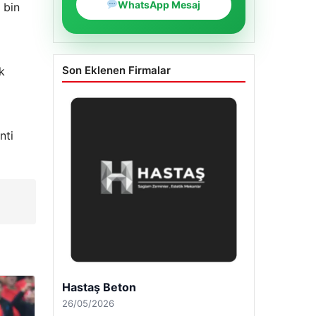
WhatsApp Mesaj
 bin
Son Eklenen Firmalar
k
nti
Enes Kaplan Avukatlık Bürosu
28/04/2026