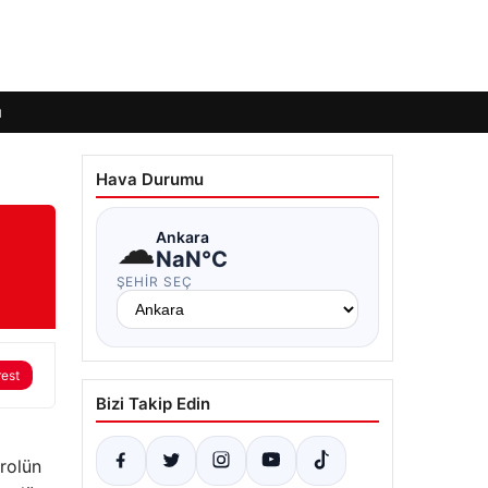
ı
Hava Durumu
☁
Ankara
NaN°C
ŞEHIR SEÇ
rest
Bizi Takip Edin
trolün