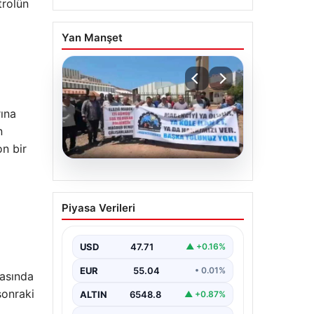
trolün
Yan Manşet
ına
n
on bir
06.08.2026
Bağımsız Maden-İş:
Piyasa Verileri
‘Verilen sözler
tutulmadı, pazartesi
Ankara’dayız’
USD
47.71
▲ +0.16%
EUR
55.04
• 0.01%
sasında
sonraki
ALTIN
6548.8
▲ +0.87%