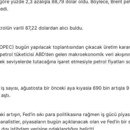
a göre yüzde 2,3 azalışla 88,79 dolar oldu. Böylece, Brent pe
edi.
olün varili 87,22 dolardan alıcı buldu.
 (OPEC) bugün yapılacak toplantısından çıkacak üretim karar
trol tüketicisi ABD’den gelen makroekonomik veri akışını
k seviyelerde tutacağına işaret etmesiyle petrol fiyatları s
ş sayısı, ağustosta bir önceki aya kıyasla 690 bin artışla 9
aştı.
aki artışın, Fed’in sıkı para politikasına rağmen iş gücü piya
analistler, piyasaların bugün açıklanacak olan ve Fed’in bir 
dışı istihdam verisine odaklandığını belirtti.