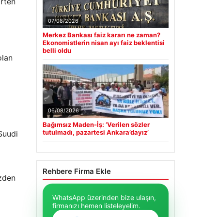
irten
07/08/2026
Merkez Bankası faiz kararı ne zaman?
Ekonomistlerin nisan ayı faiz beklentisi
belli oldu
olan
06/08/2026
Bağımsız Maden-İş: ‘Verilen sözler
tutulmadı, pazartesi Ankara’dayız’
Suudi
Rehbere Firma Ekle
özden
WhatsApp üzerinden bize ulaşın,
firmanızı hemen listeleyelim.