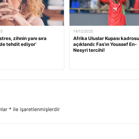
25
14/12/2025
stres, zihnin yanı sıra
Afrika Uluslar Kupası kadros
de tehdit ediyor’
açıklandı: Fas’ın Youssef En-
Nesyri tercihi!
nlar
*
ile işaretlenmişlerdir