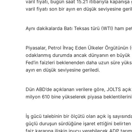
varil fiyatı, bugün saat 15.21 itibarıyla kapanış
varil fiyatı son bir ayın en düşük seviyesine geril
Aynı dakikalarda Batı Teksas türü (WTI) ham petr
Piyasalar, Petrol İhraç Eden Ülkeler Örgütünün
odaklanmış durumda ancak dünyanın en büyük pe
Fed’in faizleri beklenenden daha uzun süre yükse
ayın en düşük seviyesine geriledi.
Dün ABD’de açıklanan verilere göre, JOLTS açık i
milyon 610 bine yükselerek piyasa beklentilerini 
İş gücü talebinin bir ölçütü olan açık iş sayısınd
güçlü duruşun sürdüğüne işaret ettiğini belirten 
faiz kararına ilişkin ipucu verebilecek ADP tarım 