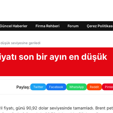
Güncel Haberler
Firma Rehberi
Forum
Çerez Politikas
n düşük seviyesine geriledi
fiyatı son bir ayın en düşük
Paylaş:
Twitter
Facebook
WhatsApp
Reddit
Pinte
il fiyatı, günü 90,92 dolar seviyesinde tamamladı. Brent pe