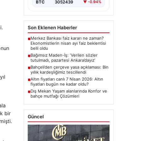
BTC
3052439
▼ -0.94%
i.
Son Eklenen Haberler
Merkez Bankası faiz kararı ne zaman?
■
Ekonomistlerin nisan ayı faiz beklentisi
onun
belli oldu
Bağımsız Maden-İş: ‘Verilen sözler
■
tutulmadı, pazartesi Ankara’dayız’
Bahçeli’den çerçeve yasa açıklaması: Bin
■
yıllık kardeşliğimiz tescillendi
yıl
Altın fiyatları canlı 7 Nisan 2026: Altın
■
fiyatları bugün ne kadar oldu?
Dış Mekan Yaşam alanlarında Konfor ve
■
bahçe mutfağı Çözümleri
ala
k bir
Güncel
mişti.