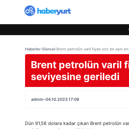
Haberler
›
Güncel
›
Brent petrolün varil fiyatı son bir ayın e
Brent petrolün varil 
seviyesine geriledi
admin
•
04.10.2023 17:08
Dün 91,56 dolara kadar çıkan Brent petrolün var